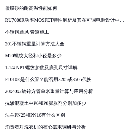
覆膜砂的耐高温性能如何
RU7088R功率MOSFET特性解析及其在可调电源设计中的
实践
不锈钢通风 管道施工
201不锈钢重量计算方法大全
M20螺纹大径和小径是多少
1-1/4 NPT螺纹参数及底孔尺寸详解
F1010E是什么管？能否用3205或3505代换
20x40x2镀锌方管单米重量计算与应用分析
抗渗混凝土中P6和P8膨胀剂分别加多少
法兰PN25和PN16有什么区别
消费者对洗衣机的核心需求调研与分析