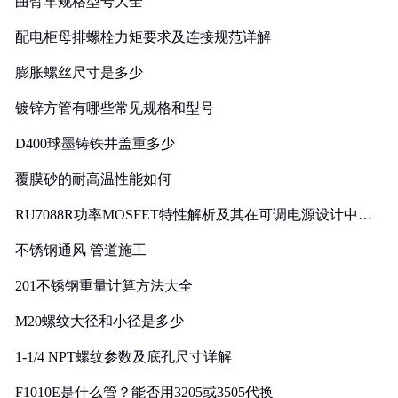
曲臂车规格型号大全
配电柜母排螺栓力矩要求及连接规范详解
膨胀螺丝尺寸是多少
镀锌方管有哪些常见规格和型号
D400球墨铸铁井盖重多少
覆膜砂的耐高温性能如何
RU7088R功率MOSFET特性解析及其在可调电源设计中的
实践
不锈钢通风 管道施工
201不锈钢重量计算方法大全
M20螺纹大径和小径是多少
1-1/4 NPT螺纹参数及底孔尺寸详解
F1010E是什么管？能否用3205或3505代换