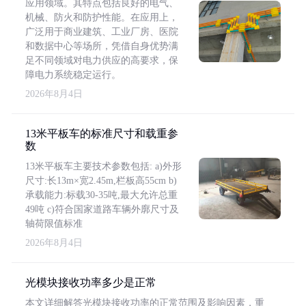
应用领域。其特点包括良好的电气、
机械、防火和防护性能。在应用上，
广泛用于商业建筑、工业厂房、医院
和数据中心等场所，凭借自身优势满
足不同领域对电力供应的高要求，保
障电力系统稳定运行。
2026年8月4日
13米平板车的标准尺寸和载重参
数
13米平板车主要技术参数包括: a)外形
尺寸:长13m×宽2.45m,栏板高55cm b)
承载能力:标载30-35吨,最大允许总重
49吨 c)符合国家道路车辆外廓尺寸及
轴荷限值标准
2026年8月4日
光模块接收功率多少是正常
本文详细解答光模块接收功率的正常范围及影响因素，重