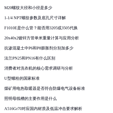
M20螺纹大径和小径是多少
1-1/4 NPT螺纹参数及底孔尺寸详解
F1010E是什么管？能否用3205或3505代换
20x40x2镀锌方管单米重量计算与应用分析
抗渗混凝土中P6和P8膨胀剂分别加多少
法兰PN25和PN16有什么区别
消费者对洗衣机的核心需求调研与分析
U型螺栓的国家标准
煤矿用电热取暖器是否符合防爆电气设备标准
照明母线槽的主要作用是什么
A516Gr70对应国内材质及低温冲击要求解析