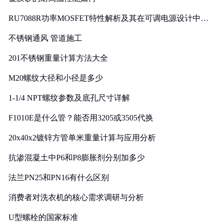
RU7088R功率MOSFET特性解析及其在可调电源设计中的
实践
不锈钢通风 管道施工
201不锈钢重量计算方法大全
M20螺纹大径和小径是多少
1-1/4 NPT螺纹参数及底孔尺寸详解
F1010E是什么管？能否用3205或3505代换
20x40x2镀锌方管单米重量计算与应用分析
抗渗混凝土中P6和P8膨胀剂分别加多少
法兰PN25和PN16有什么区别
消费者对洗衣机的核心需求调研与分析
U型螺栓的国家标准