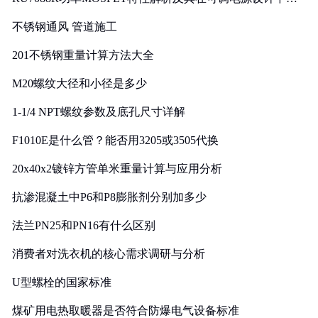
实践
不锈钢通风 管道施工
201不锈钢重量计算方法大全
M20螺纹大径和小径是多少
1-1/4 NPT螺纹参数及底孔尺寸详解
F1010E是什么管？能否用3205或3505代换
20x40x2镀锌方管单米重量计算与应用分析
抗渗混凝土中P6和P8膨胀剂分别加多少
法兰PN25和PN16有什么区别
消费者对洗衣机的核心需求调研与分析
U型螺栓的国家标准
煤矿用电热取暖器是否符合防爆电气设备标准