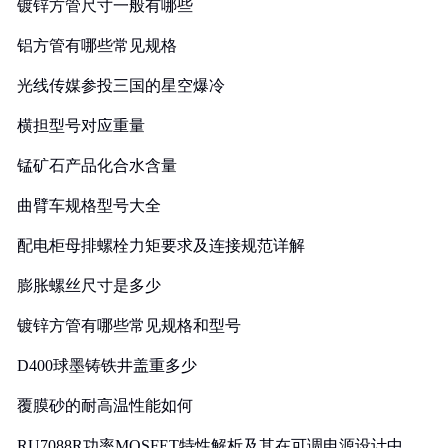
镀锌方管尺寸一般有哪些
铝方管有哪些常见规格
光线传媒参投三国的星空爆冷
横担型号对应重量
锰矿石产品化合水含量
曲臂车规格型号大全
配电柜母排螺栓力矩要求及连接规范详解
膨胀螺丝尺寸是多少
镀锌方管有哪些常见规格和型号
D400球墨铸铁井盖重多少
覆膜砂的耐高温性能如何
RU7088R功率MOSFET特性解析及其在可调电源设计中的