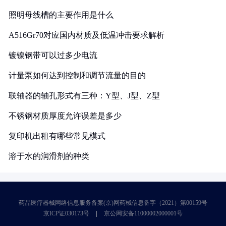
照明母线槽的主要作用是什么
A516Gr70对应国内材质及低温冲击要求解析
镀镍钢带可以过多少电流
计量泵如何达到控制和调节流量的目的
联轴器的轴孔形式有三种：Y型、J型、Z型
不锈钢材质厚度允许误差是多少
复印机出租有哪些常见模式
溶于水的润滑剂的种类
药品医疗器械网络信息服务备案(京)网药械信息备字（2021）第00159号
京ICP证030173号
京公网安备11000002000001号