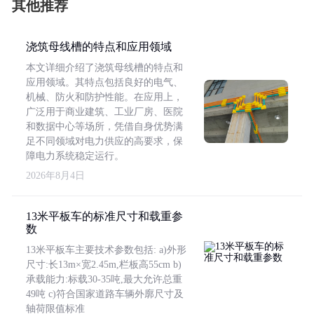
其他推荐
浇筑母线槽的特点和应用领域
本文详细介绍了浇筑母线槽的特点和
应用领域。其特点包括良好的电气、
机械、防火和防护性能。在应用上，
广泛用于商业建筑、工业厂房、医院
和数据中心等场所，凭借自身优势满
足不同领域对电力供应的高要求，保
障电力系统稳定运行。
2026年8月4日
13米平板车的标准尺寸和载重参
数
13米平板车主要技术参数包括: a)外形
尺寸:长13m×宽2.45m,栏板高55cm b)
承载能力:标载30-35吨,最大允许总重
49吨 c)符合国家道路车辆外廓尺寸及
轴荷限值标准