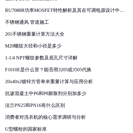
RU7088R功率MOSFET特性解析及其在可调电源设计中的
实践
不锈钢通风 管道施工
201不锈钢重量计算方法大全
M20螺纹大径和小径是多少
1-1/4 NPT螺纹参数及底孔尺寸详解
F1010E是什么管？能否用3205或3505代换
20x40x2镀锌方管单米重量计算与应用分析
抗渗混凝土中P6和P8膨胀剂分别加多少
法兰PN25和PN16有什么区别
消费者对洗衣机的核心需求调研与分析
U型螺栓的国家标准