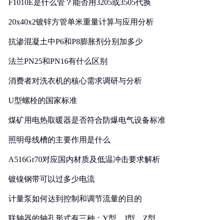
F1010E是什么管？能否用3205或3505代换
20x40x2镀锌方管单米重量计算与应用分析
抗渗混凝土中P6和P8膨胀剂分别加多少
法兰PN25和PN16有什么区别
消费者对洗衣机的核心需求调研与分析
U型螺栓的国家标准
煤矿用电热取暖器是否符合防爆电气设备标准
照明母线槽的主要作用是什么
A516Gr70对应国内材质及低温冲击要求解析
镀镍钢带可以过多少电流
计量泵如何达到控制和调节流量的目的
联轴器的轴孔形式有三种：Y型、J型、Z型