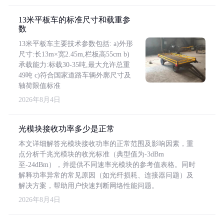
13米平板车的标准尺寸和载重参
数
13米平板车主要技术参数包括: a)外形
尺寸:长13m×宽2.45m,栏板高55cm b)
承载能力:标载30-35吨,最大允许总重
49吨 c)符合国家道路车辆外廓尺寸及
轴荷限值标准
2026年8月4日
光模块接收功率多少是正常
本文详细解答光模块接收功率的正常范围及影响因素，重
点分析千兆光模块的收光标准（典型值为-3dBm
至-24dBm），并提供不同速率光模块的参考值表格。同时
解释功率异常的常见原因（如光纤损耗、连接器问题）及
解决方案，帮助用户快速判断网络性能问题。
2026年8月4日