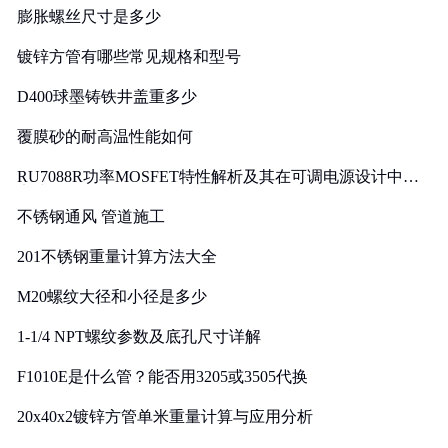
膨胀螺丝尺寸是多少
镀锌方管有哪些常见规格和型号
D400球墨铸铁井盖重多少
覆膜砂的耐高温性能如何
RU7088R功率MOSFET特性解析及其在可调电源设计中的
实践
不锈钢通风 管道施工
201不锈钢重量计算方法大全
M20螺纹大径和小径是多少
1-1/4 NPT螺纹参数及底孔尺寸详解
F1010E是什么管？能否用3205或3505代换
20x40x2镀锌方管单米重量计算与应用分析