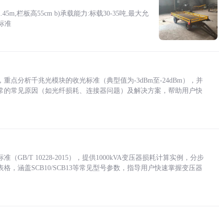
5m,栏板高55cm b)承载能力:标载30-35吨,最大允
标准
点分析千兆光模块的收光标准（典型值为-3dBm至-24dBm），并
常的常见原因（如光纤损耗、连接器问题）及解决方案，帮助用户快
/T 10228-2015），提供1000kVA变压器损耗计算实例，分步
，涵盖SCB10/SCB13等常见型号参数，指导用户快速掌握变压器