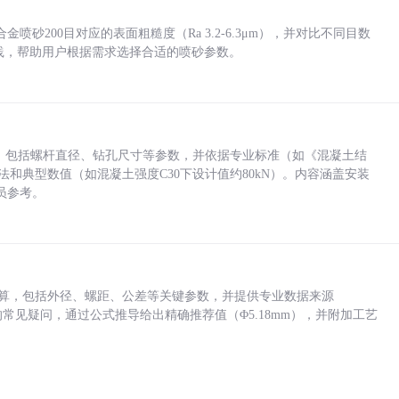
砂200目对应的表面粗糙度（Ra 3.2-6.3μm），并对比不同目数
业实践，帮助用户根据需求选择合适的喷砂参数。
力，包括螺杆直径、钻孔尺寸等参数，并依据专业标准（如《混凝土结
方法和典型数值（如混凝土强度C30下设计值约80kN）。内容涵盖安装
员参考。
底孔计算，包括外径、螺距、公差等关键参数，并提供专业数据来源
孔尺寸的常见疑问，通过公式推导给出精确推荐值（Φ5.18mm），并附加工艺