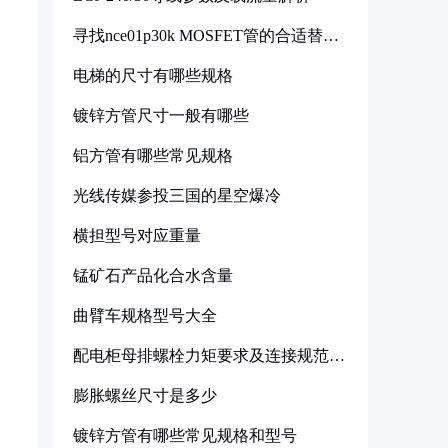
寻找nce01p30k MOSFET管的合适替代
型号
电梯的尺寸有哪些规格
镀锌方管尺寸一般有哪些
铝方管有哪些常见规格
光线传媒参投三国的星空爆冷
横担型号对应重量
锰矿石产品化合水含量
曲臂车规格型号大全
配电柜母排螺栓力矩要求及连接规范详
解
膨胀螺丝尺寸是多少
镀锌方管有哪些常见规格和型号