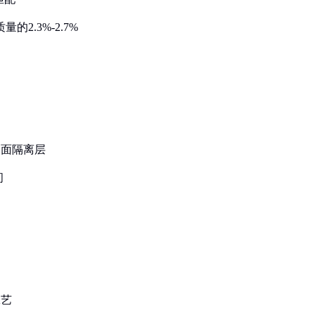
的2.3%-2.7%
界面隔离层
间
工艺