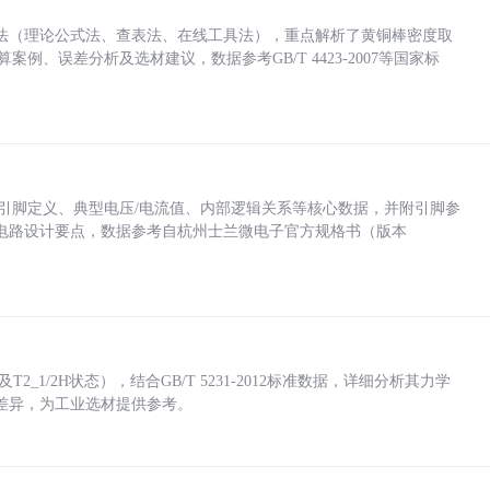
法（理论公式法、查表法、在线工具法），重点解析了黄铜棒密度取
计算案例、误差分析及选材建议，数据参考GB/T 4423-2007等国家标
括各引脚定义、典型电压/电流值、内部逻辑关系等核心数据，并附引脚参
电路设计要点，数据参考自杭州士兰微电子官方规格书（版本
_1/2H状态），结合GB/T 5231-2012标准数据，详细分析其力学
差异，为工业选材提供参考。