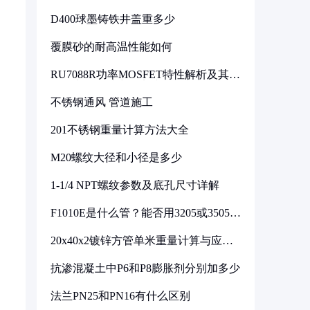
D400球墨铸铁井盖重多少
覆膜砂的耐高温性能如何
RU7088R功率MOSFET特性解析及其在
可调电源设计中的实践
不锈钢通风 管道施工
201不锈钢重量计算方法大全
M20螺纹大径和小径是多少
1-1/4 NPT螺纹参数及底孔尺寸详解
F1010E是什么管？能否用3205或3505代
换
20x40x2镀锌方管单米重量计算与应用
分析
抗渗混凝土中P6和P8膨胀剂分别加多少
法兰PN25和PN16有什么区别