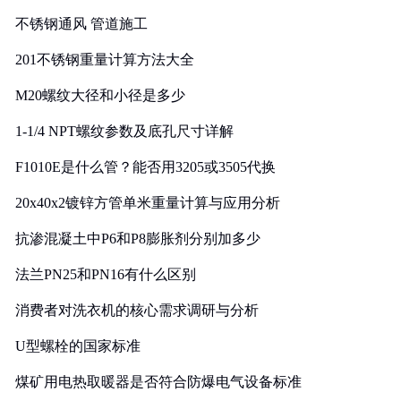
实践
不锈钢通风 管道施工
201不锈钢重量计算方法大全
M20螺纹大径和小径是多少
1-1/4 NPT螺纹参数及底孔尺寸详解
F1010E是什么管？能否用3205或3505代换
20x40x2镀锌方管单米重量计算与应用分析
抗渗混凝土中P6和P8膨胀剂分别加多少
法兰PN25和PN16有什么区别
消费者对洗衣机的核心需求调研与分析
U型螺栓的国家标准
煤矿用电热取暖器是否符合防爆电气设备标准