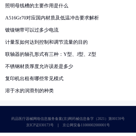
照明母线槽的主要作用是什么
A516Gr70对应国内材质及低温冲击要求解析
镀镍钢带可以过多少电流
计量泵如何达到控制和调节流量的目的
联轴器的轴孔形式有三种：Y型、J型、Z型
不锈钢材质厚度允许误差是多少
复印机出租有哪些常见模式
溶于水的润滑剂的种类
药品医疗器械网络信息服务备案(京)网药械信息备字（2021）第00159号
京ICP证030173号
京公网安备11000002000001号