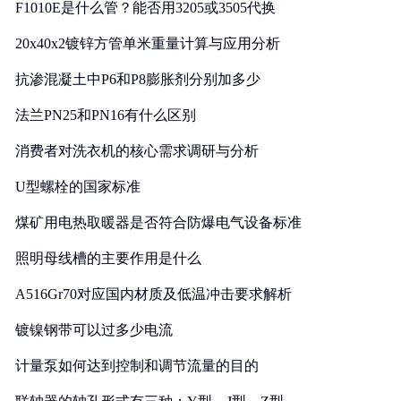
F1010E是什么管？能否用3205或3505代换
20x40x2镀锌方管单米重量计算与应用分析
抗渗混凝土中P6和P8膨胀剂分别加多少
法兰PN25和PN16有什么区别
消费者对洗衣机的核心需求调研与分析
U型螺栓的国家标准
煤矿用电热取暖器是否符合防爆电气设备标准
照明母线槽的主要作用是什么
A516Gr70对应国内材质及低温冲击要求解析
镀镍钢带可以过多少电流
计量泵如何达到控制和调节流量的目的