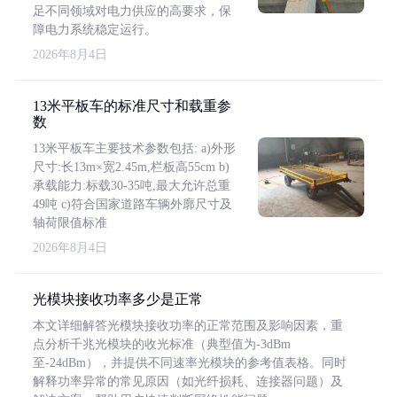
足不同领域对电力供应的高要求，保
障电力系统稳定运行。
2026年8月4日
13米平板车的标准尺寸和载重参
数
13米平板车主要技术参数包括: a)外形
尺寸:长13m×宽2.45m,栏板高55cm b)
承载能力:标载30-35吨,最大允许总重
49吨 c)符合国家道路车辆外廓尺寸及
轴荷限值标准
2026年8月4日
光模块接收功率多少是正常
本文详细解答光模块接收功率的正常范围及影响因素，重
点分析千兆光模块的收光标准（典型值为-3dBm
至-24dBm），并提供不同速率光模块的参考值表格。同时
解释功率异常的常见原因（如光纤损耗、连接器问题）及