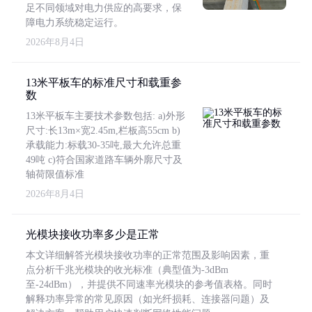
足不同领域对电力供应的高要求，保
障电力系统稳定运行。
2026年8月4日
13米平板车的标准尺寸和载重参
数
13米平板车主要技术参数包括: a)外形
尺寸:长13m×宽2.45m,栏板高55cm b)
承载能力:标载30-35吨,最大允许总重
49吨 c)符合国家道路车辆外廓尺寸及
轴荷限值标准
2026年8月4日
光模块接收功率多少是正常
本文详细解答光模块接收功率的正常范围及影响因素，重
点分析千兆光模块的收光标准（典型值为-3dBm
至-24dBm），并提供不同速率光模块的参考值表格。同时
解释功率异常的常见原因（如光纤损耗、连接器问题）及