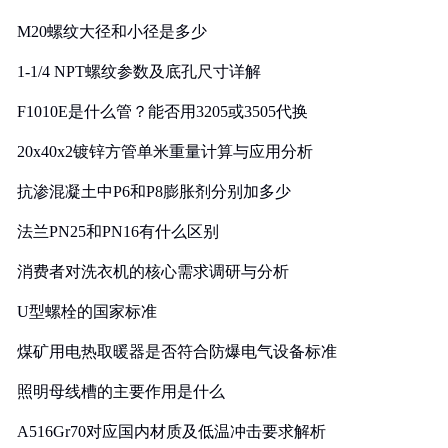
M20螺纹大径和小径是多少
1-1/4 NPT螺纹参数及底孔尺寸详解
F1010E是什么管？能否用3205或3505代换
20x40x2镀锌方管单米重量计算与应用分析
抗渗混凝土中P6和P8膨胀剂分别加多少
法兰PN25和PN16有什么区别
消费者对洗衣机的核心需求调研与分析
U型螺栓的国家标准
煤矿用电热取暖器是否符合防爆电气设备标准
照明母线槽的主要作用是什么
A516Gr70对应国内材质及低温冲击要求解析