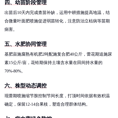
四、幼苗阶段管理
出苗后10天内完成查苗补缺，运用中耕措施提高地温，结
合微量叶面肥喷施促进弱苗转化，注意防治立枯病等苗期
病害。
五、水肥协同管理
基肥亩施腐熟有机肥2吨配施复合肥40公斤，蕾花期追施尿
素15公斤/亩，花铃期保持土壤含水量在田间持水量的
70%-80%。
六、株型动态调控
现蕾期喷施缩节胺控制节间长度，打顶时间依据有效积温
确定，保留12-14台果枝，塑造合理群体结构。