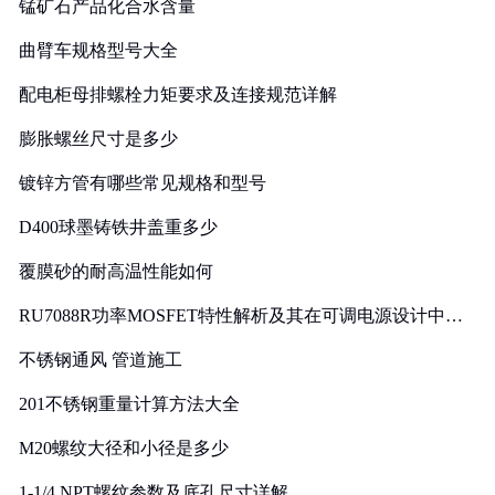
锰矿石产品化合水含量
曲臂车规格型号大全
配电柜母排螺栓力矩要求及连接规范详解
膨胀螺丝尺寸是多少
镀锌方管有哪些常见规格和型号
D400球墨铸铁井盖重多少
覆膜砂的耐高温性能如何
RU7088R功率MOSFET特性解析及其在可调电源设计中的
实践
不锈钢通风 管道施工
201不锈钢重量计算方法大全
M20螺纹大径和小径是多少
1-1/4 NPT螺纹参数及底孔尺寸详解