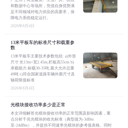
和数据中心等场所，凭借自身优势满
足不同领域对电力供应的高要求，保
障电力系统稳定运行。
2026年8月4日
13米平板车的标准尺寸和载重参
数
13米平板车主要技术参数包括: a)外形
尺寸:长13m×宽2.45m,栏板高55cm b)
承载能力:标载30-35吨,最大允许总重
49吨 c)符合国家道路车辆外廓尺寸及
轴荷限值标准
2026年8月4日
光模块接收功率多少是正常
本文详细解答光模块接收功率的正常范围及影响因素，重
点分析千兆光模块的收光标准（典型值为-3dBm
至-24dBm），并提供不同速率光模块的参考值表格。同时