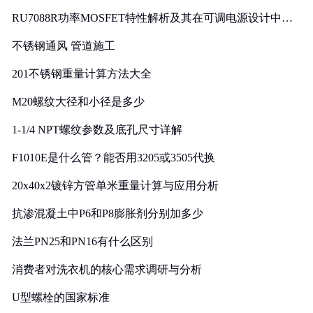
RU7088R功率MOSFET特性解析及其在可调电源设计中的
实践
不锈钢通风 管道施工
201不锈钢重量计算方法大全
M20螺纹大径和小径是多少
1-1/4 NPT螺纹参数及底孔尺寸详解
F1010E是什么管？能否用3205或3505代换
20x40x2镀锌方管单米重量计算与应用分析
抗渗混凝土中P6和P8膨胀剂分别加多少
法兰PN25和PN16有什么区别
消费者对洗衣机的核心需求调研与分析
U型螺栓的国家标准