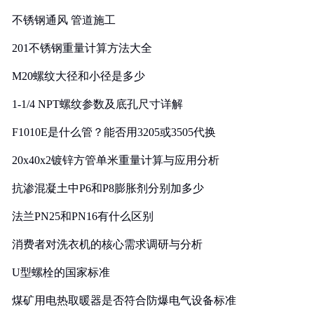
实践
不锈钢通风 管道施工
201不锈钢重量计算方法大全
M20螺纹大径和小径是多少
1-1/4 NPT螺纹参数及底孔尺寸详解
F1010E是什么管？能否用3205或3505代换
20x40x2镀锌方管单米重量计算与应用分析
抗渗混凝土中P6和P8膨胀剂分别加多少
法兰PN25和PN16有什么区别
消费者对洗衣机的核心需求调研与分析
U型螺栓的国家标准
煤矿用电热取暖器是否符合防爆电气设备标准