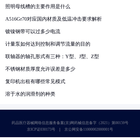
照明母线槽的主要作用是什么
A516Gr70对应国内材质及低温冲击要求解析
镀镍钢带可以过多少电流
计量泵如何达到控制和调节流量的目的
联轴器的轴孔形式有三种：Y型、J型、Z型
不锈钢材质厚度允许误差是多少
复印机出租有哪些常见模式
溶于水的润滑剂的种类
药品医疗器械网络信息服务备案(京)网药械信息备字（2021）第00159号
京ICP证030173号
京公网安备11000002000001号