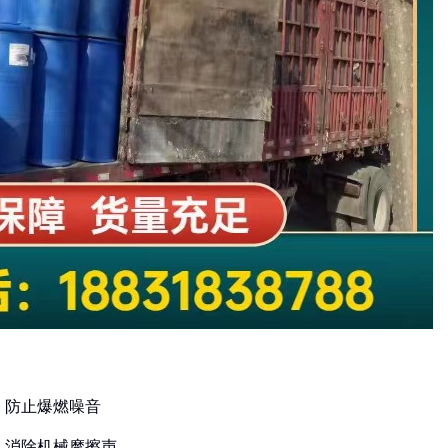
，防止爆燃噪音
，消除机械摩擦声