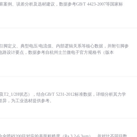
计算案例、误差分析及选材建议，数据参考GB/T 4423-2007等国家标
括各引脚定义、典型电压/电流值、内部逻辑关系等核心数据，并附引脚参
电路设计要点，数据参考自杭州士兰微电子官方规格书（版本
_1/2H状态），结合GB/T 5231-2012标准数据，详细分析其力学
差异，为工业选材提供参考。
砂200目对应的表面粗糙度（Ra 3.2-6.3μm），并对比不同目数