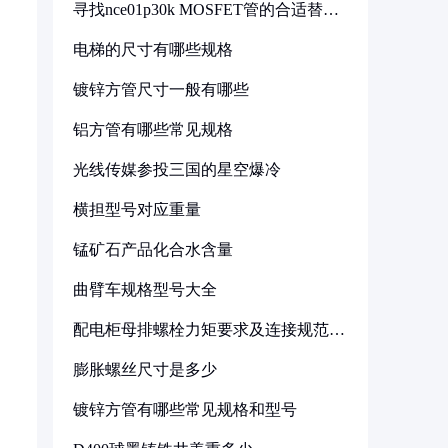
寻找nce01p30k MOSFET管的合适替代
型号
电梯的尺寸有哪些规格
镀锌方管尺寸一般有哪些
铝方管有哪些常见规格
光线传媒参投三国的星空爆冷
横担型号对应重量
锰矿石产品化合水含量
曲臂车规格型号大全
配电柜母排螺栓力矩要求及连接规范详
解
膨胀螺丝尺寸是多少
镀锌方管有哪些常见规格和型号