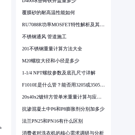
D400球墨铸铁井盖重多少
覆膜砂的耐高温性能如何
RU7088R功率MOSFET特性解析及其在
可调电源设计中的实践
不锈钢通风 管道施工
201不锈钢重量计算方法大全
M20螺纹大径和小径是多少
1-1/4 NPT螺纹参数及底孔尺寸详解
F1010E是什么管？能否用3205或3505代
换
20x40x2镀锌方管单米重量计算与应用
分析
抗渗混凝土中P6和P8膨胀剂分别加多少
法兰PN25和PN16有什么区别
护
消费者对洗衣机的核心需求调研与分析