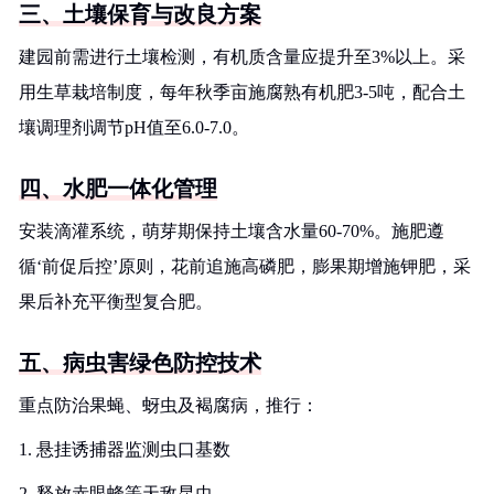
三、土壤保育与改良方案
建园前需进行土壤检测，有机质含量应提升至3%以上。采
用生草栽培制度，每年秋季亩施腐熟有机肥3-5吨，配合土
壤调理剂调节pH值至6.0-7.0。
四、水肥一体化管理
安装滴灌系统，萌芽期保持土壤含水量60-70%。施肥遵
循‘前促后控’原则，花前追施高磷肥，膨果期增施钾肥，采
果后补充平衡型复合肥。
五、病虫害绿色防控技术
重点防治果蝇、蚜虫及褐腐病，推行：
1. 悬挂诱捕器监测虫口基数
2. 释放赤眼蜂等天敌昆虫