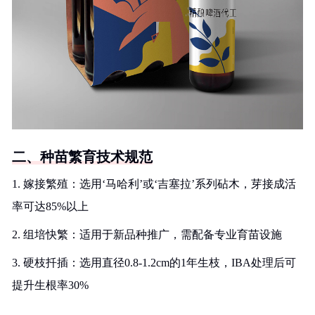
二、种苗繁育技术规范
1. 嫁接繁殖：选用‘马哈利’或‘吉塞拉’系列砧木，芽接成活
率可达85%以上
2. 组培快繁：适用于新品种推广，需配备专业育苗设施
3. 硬枝扦插：选用直径0.8-1.2cm的1年生枝，IBA处理后可
提升生根率30%