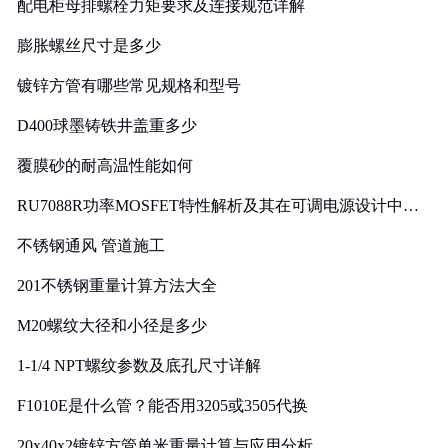
配电柜母排螺栓力矩要求及连接规范详解
膨胀螺丝尺寸是多少
镀锌方管有哪些常见规格和型号
D400球墨铸铁井盖重多少
覆膜砂的耐高温性能如何
RU7088R功率MOSFET特性解析及其在可调电源设计中的
实践
不锈钢通风 管道施工
201不锈钢重量计算方法大全
M20螺纹大径和小径是多少
1-1/4 NPT螺纹参数及底孔尺寸详解
F1010E是什么管？能否用3205或3505代换
20x40x2镀锌方管单米重量计算与应用分析