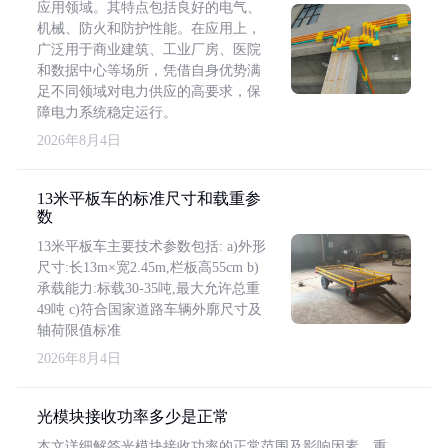
应用领域。其特点包括良好的电气、
机械、防火和防护性能。在应用上，
广泛用于商业建筑、工业厂房、医院
和数据中心等场所，凭借自身优势满
足不同领域对电力供应的高要求，保
障电力系统稳定运行。
2026年8月4日
13米平板车的标准尺寸和载重参
数
13米平板车主要技术参数包括: a)外形
尺寸:长13m×宽2.45m,栏板高55cm b)
承载能力:标载30-35吨,最大允许总重
49吨 c)符合国家道路车辆外廓尺寸及
轴荷限值标准
2026年8月4日
光模块接收功率多少是正常
本文详细解答光模块接收功率的正常范围及影响因素，重