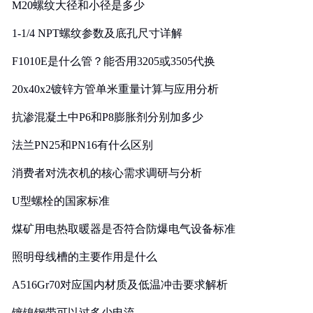
M20螺纹大径和小径是多少
1-1/4 NPT螺纹参数及底孔尺寸详解
F1010E是什么管？能否用3205或3505代换
20x40x2镀锌方管单米重量计算与应用分析
抗渗混凝土中P6和P8膨胀剂分别加多少
法兰PN25和PN16有什么区别
消费者对洗衣机的核心需求调研与分析
U型螺栓的国家标准
煤矿用电热取暖器是否符合防爆电气设备标准
照明母线槽的主要作用是什么
A516Gr70对应国内材质及低温冲击要求解析
镀镍钢带可以过多少电流