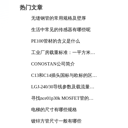
热门文章
无缝钢管的常用规格及壁厚
生活中常见的传感器有哪些呢
PE100管材的含义是什么
工业厂房载重标准：一平方米能
承受多少公斤
CONOSTAN公司简介
C13和C14插头国标与欧标的区别
及其标准解析
LGJ-240/30导线参数及载流量解
析
寻找nce01p30k MOSFET管的合
适替代型号
电梯的尺寸有哪些规格
镀锌方管尺寸一般有哪些