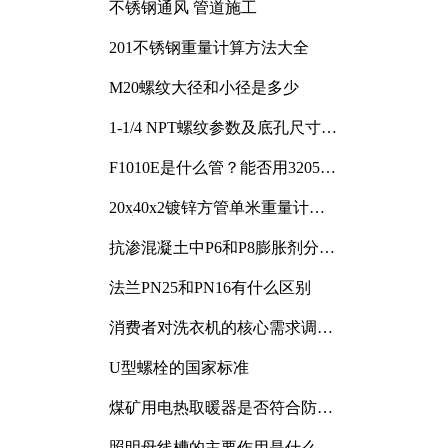
不锈钢通风 管道施工
201不锈钢重量计算方法大全
M20螺纹大径和小径是多少
1-1/4 NPT螺纹参数及底孔尺寸详
解
F1010E是什么管？能否用3205或
3505代换
20x40x2镀锌方管单米重量计算
与应用分析
抗渗混凝土中P6和P8膨胀剂分别
加多少
法兰PN25和PN16有什么区别
消费者对洗衣机的核心需求调研
与分析
U型螺栓的国家标准
煤矿用电热取暖器是否符合防爆
电气设备标准
照明母线槽的主要作用是什么