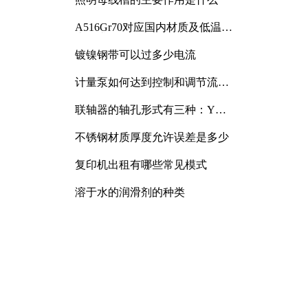
A516Gr70对应国内材质及低温冲
击要求解析
镀镍钢带可以过多少电流
计量泵如何达到控制和调节流量
的目的
联轴器的轴孔形式有三种：Y
型、J型、Z型
不锈钢材质厚度允许误差是多少
复印机出租有哪些常见模式
溶于水的润滑剂的种类