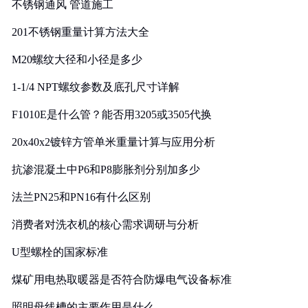
不锈钢通风 管道施工
201不锈钢重量计算方法大全
M20螺纹大径和小径是多少
1-1/4 NPT螺纹参数及底孔尺寸详解
F1010E是什么管？能否用3205或3505代换
20x40x2镀锌方管单米重量计算与应用分析
抗渗混凝土中P6和P8膨胀剂分别加多少
法兰PN25和PN16有什么区别
消费者对洗衣机的核心需求调研与分析
U型螺栓的国家标准
煤矿用电热取暖器是否符合防爆电气设备标准
照明母线槽的主要作用是什么