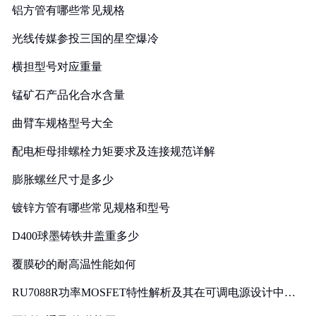
铝方管有哪些常见规格
光线传媒参投三国的星空爆冷
横担型号对应重量
锰矿石产品化合水含量
曲臂车规格型号大全
配电柜母排螺栓力矩要求及连接规范详解
膨胀螺丝尺寸是多少
镀锌方管有哪些常见规格和型号
D400球墨铸铁井盖重多少
覆膜砂的耐高温性能如何
RU7088R功率MOSFET特性解析及其在可调电源设计中的
实践