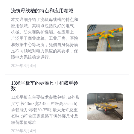
浇筑母线槽的特点和应用领域
本文详细介绍了浇筑母线槽的特点和
应用领域。其特点包括良好的电气、
机械、防火和防护性能。在应用上，
广泛用于商业建筑、工业厂房、医院
和数据中心等场所，凭借自身优势满
足不同领域对电力供应的高要求，保
障电力系统稳定运行。
2026年8月4日
13米平板车的标准尺寸和载重参
数
13米平板车主要技术参数包括: a)外形
尺寸:长13m×宽2.45m,栏板高55cm b)
承载能力:标载30-35吨,最大允许总重
49吨 c)符合国家道路车辆外廓尺寸及
轴荷限值标准
2026年8月4日