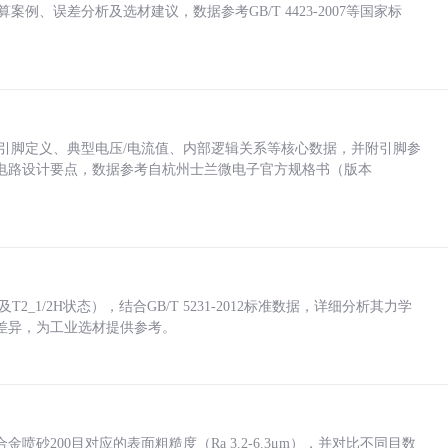
计算案例、误差分析及选材建议，数据参考GB/T 4423-2007等国家标
括各引脚定义、典型电压/电流值、内部逻辑关系等核心数据，并附引脚参
电路设计要点，数据参考自杭州士兰微电子官方规格书（版本
_1/2H状态），结合GB/T 5231-2012标准数据，详细分析其力学
差异，为工业选材提供参考。
砂200目对应的表面粗糙度（Ra 3.2-6.3μm），并对比不同目数