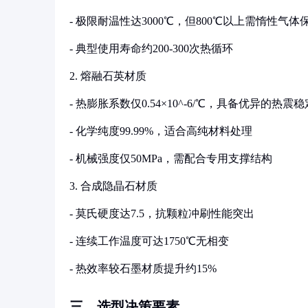
- 极限耐温性达3000℃，但800℃以上需惰性气体
- 典型使用寿命约200-300次热循环
2. 熔融石英材质
- 热膨胀系数仅0.54×10^-6/℃，具备优异的热震
- 化学纯度99.99%，适合高纯材料处理
- 机械强度仅50MPa，需配合专用支撑结构
3. 合成隐晶石材质
- 莫氏硬度达7.5，抗颗粒冲刷性能突出
- 连续工作温度可达1750℃无相变
- 热效率较石墨材质提升约15%
三、选型决策要素