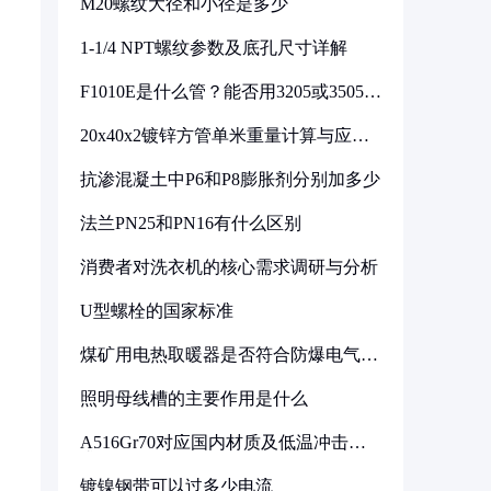
M20螺纹大径和小径是多少
1-1/4 NPT螺纹参数及底孔尺寸详解
F1010E是什么管？能否用3205或3505代
换
20x40x2镀锌方管单米重量计算与应用
分析
抗渗混凝土中P6和P8膨胀剂分别加多少
法兰PN25和PN16有什么区别
消费者对洗衣机的核心需求调研与分析
U型螺栓的国家标准
煤矿用电热取暖器是否符合防爆电气设
备标准
照明母线槽的主要作用是什么
A516Gr70对应国内材质及低温冲击要
求解析
镀镍钢带可以过多少电流