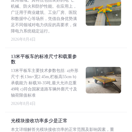
应用领域。其特点包括良好的电气、
机械、防火和防护性能。在应用上，
广泛用于商业建筑、工业厂房、医院
和数据中心等场所，凭借自身优势满
足不同领域对电力供应的高要求，保
障电力系统稳定运行。
2026年8月4日
13米平板车的标准尺寸和载重参
数
13米平板车主要技术参数包括: a)外形
尺寸:长13m×宽2.45m,栏板高55cm b)
承载能力:标载30-35吨,最大允许总重
49吨 c)符合国家道路车辆外廓尺寸及
轴荷限值标准
2026年8月4日
光模块接收功率多少是正常
本文详细解答光模块接收功率的正常范围及影响因素，重