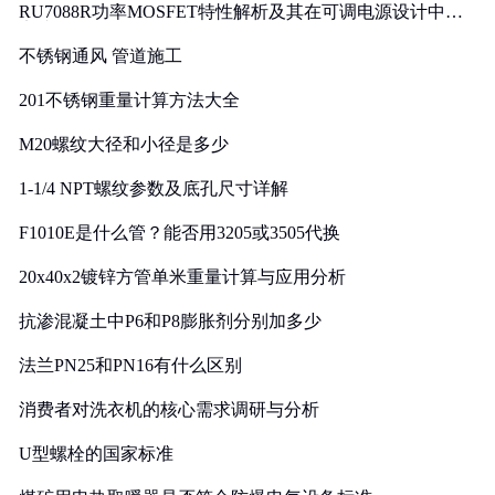
RU7088R功率MOSFET特性解析及其在可调电源设计中的
实践
不锈钢通风 管道施工
201不锈钢重量计算方法大全
M20螺纹大径和小径是多少
1-1/4 NPT螺纹参数及底孔尺寸详解
F1010E是什么管？能否用3205或3505代换
20x40x2镀锌方管单米重量计算与应用分析
抗渗混凝土中P6和P8膨胀剂分别加多少
法兰PN25和PN16有什么区别
消费者对洗衣机的核心需求调研与分析
U型螺栓的国家标准