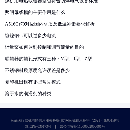
煤矿用电热取暖器是否符合防爆电气设备标准
照明母线槽的主要作用是什么
A516Gr70对应国内材质及低温冲击要求解析
镀镍钢带可以过多少电流
计量泵如何达到控制和调节流量的目的
联轴器的轴孔形式有三种：Y型、J型、Z型
不锈钢材质厚度允许误差是多少
复印机出租有哪些常见模式
溶于水的润滑剂的种类
药品医疗器械网络信息服务备案(京)网药械信息备字（2021）第00159号
京ICP证030173号
京公网安备11000002000001号