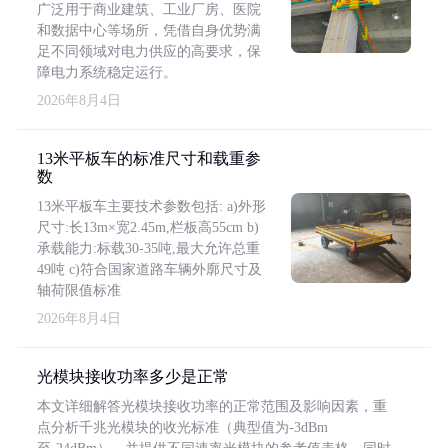
广泛用于商业建筑、工业厂房、医院
和数据中心等场所，凭借自身优势满
足不同领域对电力供应的高要求，保
障电力系统稳定运行。
2026年8月4日
13米平板车的标准尺寸和载重参
数
13米平板车主要技术参数包括: a)外形
尺寸:长13m×宽2.45m,栏板高55cm b)
承载能力:标载30-35吨,最大允许总重
49吨 c)符合国家道路车辆外廓尺寸及
轴荷限值标准
2026年8月4日
光模块接收功率多少是正常
本文详细解答光模块接收功率的正常范围及影响因素，重
点分析千兆光模块的收光标准（典型值为-3dBm