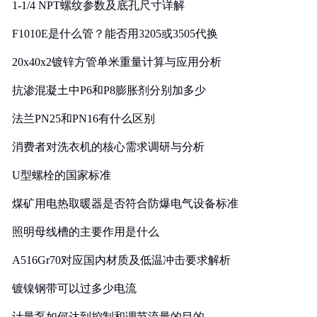
1-1/4 NPT螺纹参数及底孔尺寸详解
F1010E是什么管？能否用3205或3505代换
20x40x2镀锌方管单米重量计算与应用分析
抗渗混凝土中P6和P8膨胀剂分别加多少
法兰PN25和PN16有什么区别
消费者对洗衣机的核心需求调研与分析
U型螺栓的国家标准
煤矿用电热取暖器是否符合防爆电气设备标准
照明母线槽的主要作用是什么
A516Gr70对应国内材质及低温冲击要求解析
镀镍钢带可以过多少电流
计量泵如何达到控制和调节流量的目的