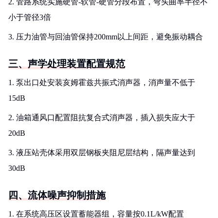
2. 管路系统实施硬管-软管-硬管分段布置，弯头曲率半径不
小于管径3倍
3. 压力油管与回油管保持200mm以上间距，避免振动耦合
三、声学处理装置配置规范
1. 泵出口处安装亥姆霍兹共振式消声器，消声量不低于
15dB
2. 油箱通风口配置阻抗复合式消声器，插入损失应大于
20dB
3. 液压站壳体采用双层钢板夹阻尼层结构，隔声量达到
30dB
四、流体噪声抑制措施
1. 在系统高压区设置蓄能器组，容量按0.1L/kW配置