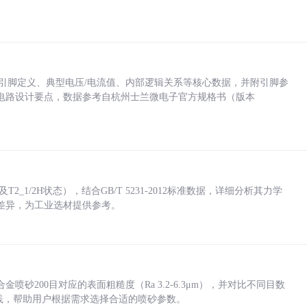
括各引脚定义、典型电压/电流值、内部逻辑关系等核心数据，并附引脚参
电路设计要点，数据参考自杭州士兰微电子官方规格书（版本
_1/2H状态），结合GB/T 5231-2012标准数据，详细分析其力学
差异，为工业选材提供参考。
砂200目对应的表面粗糙度（Ra 3.2-6.3μm），并对比不同目数
业实践，帮助用户根据需求选择合适的喷砂参数。