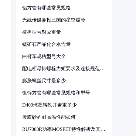
铝方管有哪些常见规格
光线传媒参投三国的星空爆冷
横担型号对应重量
锰矿石产品化合水含量
曲臂车规格型号大全
配电柜母排螺栓力矩要求及连接规范详
解
膨胀螺丝尺寸是多少
镀锌方管有哪些常见规格和型号
D400球墨铸铁井盖重多少
覆膜砂的耐高温性能如何
RU7088R功率MOSFET特性解析及其在
可调电源设计中的实践