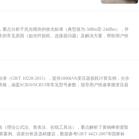
点分析千兆光模块的收光标准（典型值为-3dBm至-24dBm），并
常的常见原因（如光纤损耗、连接器问题）及解决方案，帮助用户快
/T 10228-2015），提供1000kVA变压器损耗计算实例，分步
，涵盖SCB10/SCB13等常见型号参数，指导用户快速掌握变压器
法（理论公式法、查表法、在线工具法），重点解析了黄铜棒密度取
计算案例、误差分析及选材建议，数据参考GB/T 4423-2007等国家标