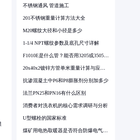
不锈钢通风 管道施工
201不锈钢重量计算方法大全
M20螺纹大径和小径是多少
1-1/4 NPT螺纹参数及底孔尺寸详解
F1010E是什么管？能否用3205或3505代
换
20x40x2镀锌方管单米重量计算与应用
分析
抗渗混凝土中P6和P8膨胀剂分别加多少
法兰PN25和PN16有什么区别
消费者对洗衣机的核心需求调研与分析
U型螺栓的国家标准
模
煤矿用电热取暖器是否符合防爆电气设
备标准