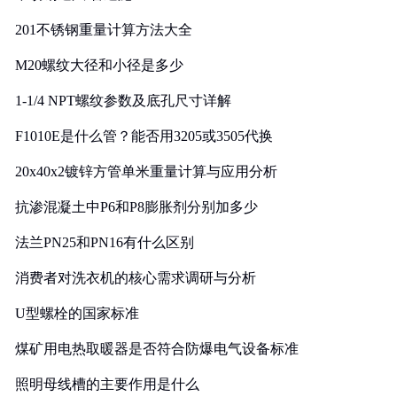
201不锈钢重量计算方法大全
M20螺纹大径和小径是多少
1-1/4 NPT螺纹参数及底孔尺寸详解
F1010E是什么管？能否用3205或3505代换
20x40x2镀锌方管单米重量计算与应用分析
抗渗混凝土中P6和P8膨胀剂分别加多少
法兰PN25和PN16有什么区别
消费者对洗衣机的核心需求调研与分析
U型螺栓的国家标准
煤矿用电热取暖器是否符合防爆电气设备标准
照明母线槽的主要作用是什么