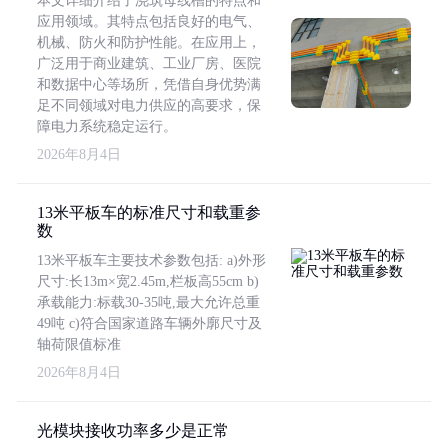
本文详细介绍了浇筑母线槽的特点和
应用领域。其特点包括良好的电气、
机械、防火和防护性能。在应用上，
广泛用于商业建筑、工业厂房、医院
和数据中心等场所，凭借自身优势满
足不同领域对电力供应的高要求，保
障电力系统稳定运行。
2026年8月4日
13米平板车的标准尺寸和载重参
数
13米平板车主要技术参数包括: a)外形
尺寸:长13m×宽2.45m,栏板高55cm b)
承载能力:标载30-35吨,最大允许总重
49吨 c)符合国家道路车辆外廓尺寸及
轴荷限值标准
2026年8月4日
光模块接收功率多少是正常