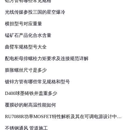
铝方管有哪些常见规格
光线传媒参投三国的星空爆冷
横担型号对应重量
锰矿石产品化合水含量
曲臂车规格型号大全
配电柜母排螺栓力矩要求及连接规范详解
膨胀螺丝尺寸是多少
镀锌方管有哪些常见规格和型号
D400球墨铸铁井盖重多少
覆膜砂的耐高温性能如何
RU7088R功率MOSFET特性解析及其在可调电源设计中的
实践
不锈钢通风 管道施工