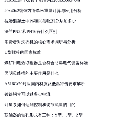
F1010E是什么管？能否用3205或3505代换
20x40x2镀锌方管单米重量计算与应用分析
抗渗混凝土中P6和P8膨胀剂分别加多少
法兰PN25和PN16有什么区别
消费者对洗衣机的核心需求调研与分析
U型螺栓的国家标准
煤矿用电热取暖器是否符合防爆电气设备标准
照明母线槽的主要作用是什么
A516Gr70对应国内材质及低温冲击要求解析
镀镍钢带可以过多少电流
计量泵如何达到控制和调节流量的目的
联轴器的轴孔形式有三种：Y型、J型、Z型