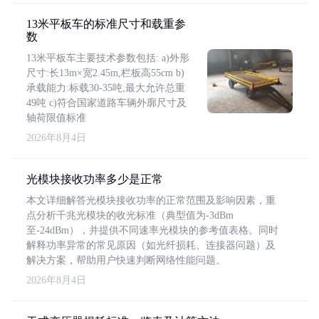
13米平板车的标准尺寸和载重参
数
13米平板车主要技术参数包括: a)外形
尺寸:长13m×宽2.45m,栏板高55cm b)
承载能力:标载30-35吨,最大允许总重
49吨 c)符合国家道路车辆外廓尺寸及
轴荷限值标准
2026年8月4日
光模块接收功率多少是正常
本文详细解答光模块接收功率的正常范围及影响因素，重
点分析千兆光模块的收光标准（典型值为-3dBm
至-24dBm），并提供不同速率光模块的参考值表格。同时
解释功率异常的常见原因（如光纤损耗、连接器问题）及
解决方案，帮助用户快速判断网络性能问题。
2026年8月4日