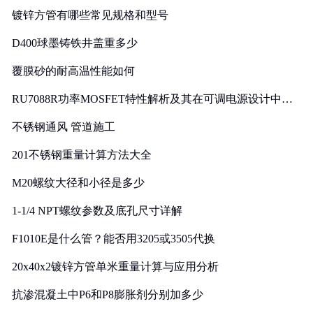
镀锌方管有哪些常见规格和型号
D400球墨铸铁井盖重多少
覆膜砂的耐高温性能如何
RU7088R功率MOSFET特性解析及其在可调电源设计中的
实践
不锈钢通风 管道施工
201不锈钢重量计算方法大全
M20螺纹大径和小径是多少
1-1/4 NPT螺纹参数及底孔尺寸详解
F1010E是什么管？能否用3205或3505代换
20x40x2镀锌方管单米重量计算与应用分析
抗渗混凝土中P6和P8膨胀剂分别加多少