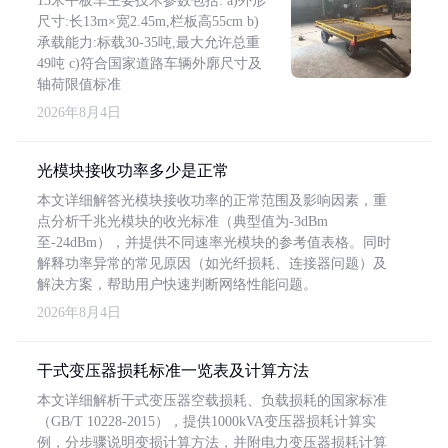
13米平板车主要技术参数包括: a)外形
尺寸:长13m×宽2.45m,栏板高55cm b)
承载能力:标载30-35吨,最大允许总重
49吨 c)符合国家道路车辆外廓尺寸及
轴荷限值标准
2026年8月4日
光模块接收功率多少是正常
本文详细解答光模块接收功率的正常范围及影响因素，重
点分析千兆光模块的收光标准（典型值为-3dBm
至-24dBm），并提供不同速率光模块的参考值表格。同时
解释功率异常的常见原因（如光纤损耗、连接器问题）及
解决方案，帮助用户快速判断网络性能问题。
2026年8月4日
干式变压器损耗标准一览表及计算方法
本文详细解析干式变压器空载损耗、负载损耗的国家标准
（GB/T 10228-2015），提供1000kVA变压器损耗计算实
例，分步骤说明变损计算方法，并附电力变压器损耗计算