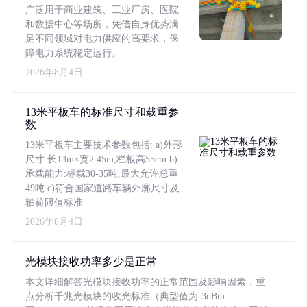
广泛用于商业建筑、工业厂房、医院
和数据中心等场所，凭借自身优势满
足不同领域对电力供应的高要求，保
障电力系统稳定运行。
2026年8月4日
13米平板车的标准尺寸和载重参
数
13米平板车主要技术参数包括: a)外形
尺寸:长13m×宽2.45m,栏板高55cm b)
承载能力:标载30-35吨,最大允许总重
49吨 c)符合国家道路车辆外廓尺寸及
轴荷限值标准
2026年8月4日
光模块接收功率多少是正常
本文详细解答光模块接收功率的正常范围及影响因素，重
点分析千兆光模块的收光标准（典型值为-3dBm