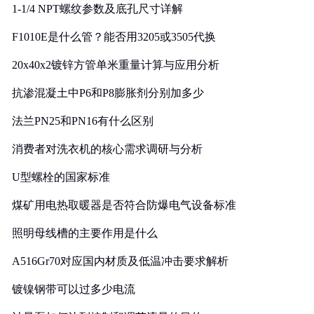
1-1/4 NPT螺纹参数及底孔尺寸详解
F1010E是什么管？能否用3205或3505代换
20x40x2镀锌方管单米重量计算与应用分析
抗渗混凝土中P6和P8膨胀剂分别加多少
法兰PN25和PN16有什么区别
消费者对洗衣机的核心需求调研与分析
U型螺栓的国家标准
煤矿用电热取暖器是否符合防爆电气设备标准
照明母线槽的主要作用是什么
A516Gr70对应国内材质及低温冲击要求解析
镀镍钢带可以过多少电流