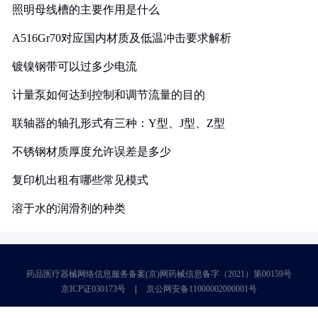
照明母线槽的主要作用是什么
A516Gr70对应国内材质及低温冲击要求解析
镀镍钢带可以过多少电流
计量泵如何达到控制和调节流量的目的
联轴器的轴孔形式有三种：Y型、J型、Z型
不锈钢材质厚度允许误差是多少
复印机出租有哪些常见模式
溶于水的润滑剂的种类
药品医疗器械网络信息服务备案(京)网药械信息备字（2021）第00159号
京ICP证030173号
京公网安备11000002000001号