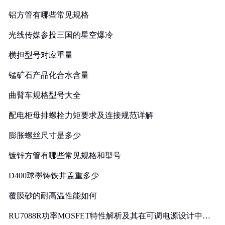
铝方管有哪些常见规格
光线传媒参投三国的星空爆冷
横担型号对应重量
锰矿石产品化合水含量
曲臂车规格型号大全
配电柜母排螺栓力矩要求及连接规范详解
膨胀螺丝尺寸是多少
镀锌方管有哪些常见规格和型号
D400球墨铸铁井盖重多少
覆膜砂的耐高温性能如何
RU7088R功率MOSFET特性解析及其在可调电源设计中的
实践