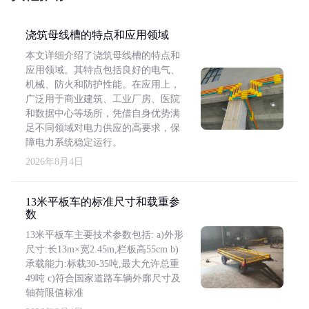
浇筑母线槽的特点和应用领域
本文详细介绍了浇筑母线槽的特点和
应用领域。其特点包括良好的电气、
机械、防火和防护性能。在应用上，
广泛用于商业建筑、工业厂房、医院
和数据中心等场所，凭借自身优势满
足不同领域对电力供应的高要求，保
障电力系统稳定运行。
2026年8月4日
13米平板车的标准尺寸和载重参
数
13米平板车主要技术参数包括: a)外形
尺寸:长13m×宽2.45m,栏板高55cm b)
承载能力:标载30-35吨,最大允许总重
49吨 c)符合国家道路车辆外廓尺寸及
轴荷限值标准