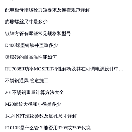
配电柜母排螺栓力矩要求及连接规范详解
膨胀螺丝尺寸是多少
镀锌方管有哪些常见规格和型号
D400球墨铸铁井盖重多少
覆膜砂的耐高温性能如何
RU7088R功率MOSFET特性解析及其在可调电源设计中的
实践
不锈钢通风 管道施工
201不锈钢重量计算方法大全
M20螺纹大径和小径是多少
1-1/4 NPT螺纹参数及底孔尺寸详解
F1010E是什么管？能否用3205或3505代换