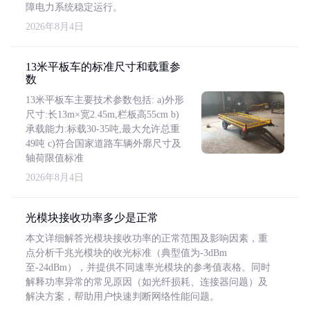
障电力系统稳定运行。
2026年8月4日
13米平板车的标准尺寸和载重参
数
13米平板车主要技术参数包括: a)外形
尺寸:长13m×宽2.45m,栏板高55cm b)
承载能力:标载30-35吨,最大允许总重
49吨 c)符合国家道路车辆外廓尺寸及
轴荷限值标准
2026年8月4日
光模块接收功率多少是正常
本文详细解答光模块接收功率的正常范围及影响因素，重
点分析千兆光模块的收光标准（典型值为-3dBm
至-24dBm），并提供不同速率光模块的参考值表格。同时
解释功率异常的常见原因（如光纤损耗、连接器问题）及
解决方案，帮助用户快速判断网络性能问题。