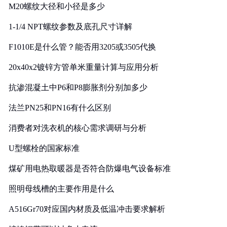
M20螺纹大径和小径是多少
1-1/4 NPT螺纹参数及底孔尺寸详解
F1010E是什么管？能否用3205或3505代换
20x40x2镀锌方管单米重量计算与应用分析
抗渗混凝土中P6和P8膨胀剂分别加多少
法兰PN25和PN16有什么区别
消费者对洗衣机的核心需求调研与分析
U型螺栓的国家标准
煤矿用电热取暖器是否符合防爆电气设备标准
照明母线槽的主要作用是什么
A516Gr70对应国内材质及低温冲击要求解析