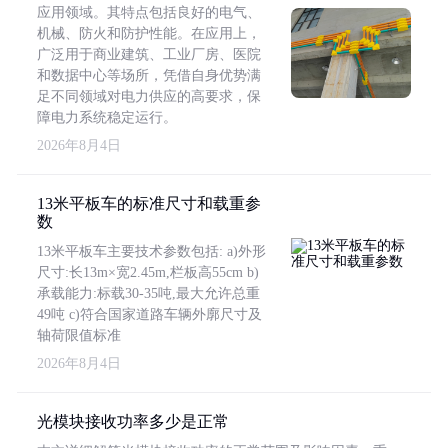
应用领域。其特点包括良好的电气、
机械、防火和防护性能。在应用上，
广泛用于商业建筑、工业厂房、医院
和数据中心等场所，凭借自身优势满
足不同领域对电力供应的高要求，保
障电力系统稳定运行。
2026年8月4日
13米平板车的标准尺寸和载重参
数
13米平板车主要技术参数包括: a)外形
尺寸:长13m×宽2.45m,栏板高55cm b)
承载能力:标载30-35吨,最大允许总重
49吨 c)符合国家道路车辆外廓尺寸及
轴荷限值标准
2026年8月4日
光模块接收功率多少是正常