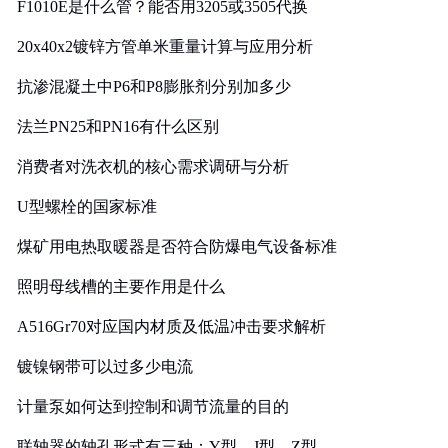
F1010E是什么管？能否用3205或3505代换
20x40x2镀锌方管单米重量计算与应用分析
抗渗混凝土中P6和P8膨胀剂分别加多少
法兰PN25和PN16有什么区别
消费者对洗衣机的核心需求调研与分析
U型螺栓的国家标准
煤矿用电热取暖器是否符合防爆电气设备标准
照明母线槽的主要作用是什么
A516Gr70对应国内材质及低温冲击要求解析
镀镍钢带可以过多少电流
计量泵如何达到控制和调节流量的目的
联轴器的轴孔形式有三种：Y型、J型、Z型