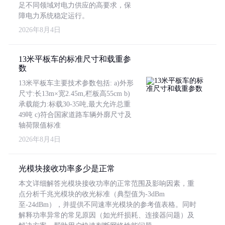
足不同领域对电力供应的高要求，保
障电力系统稳定运行。
2026年8月4日
13米平板车的标准尺寸和载重参
数
13米平板车主要技术参数包括: a)外形
尺寸:长13m×宽2.45m,栏板高55cm b)
承载能力:标载30-35吨,最大允许总重
49吨 c)符合国家道路车辆外廓尺寸及
轴荷限值标准
2026年8月4日
光模块接收功率多少是正常
本文详细解答光模块接收功率的正常范围及影响因素，重
点分析千兆光模块的收光标准（典型值为-3dBm
至-24dBm），并提供不同速率光模块的参考值表格。同时
解释功率异常的常见原因（如光纤损耗、连接器问题）及