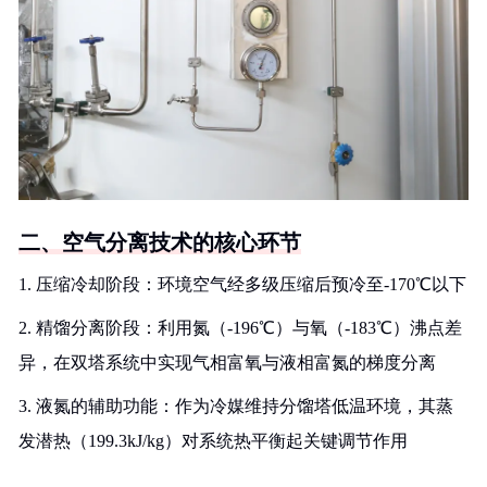
二、空气分离技术的核心环节
1. 压缩冷却阶段：环境空气经多级压缩后预冷至-170℃以下
2. 精馏分离阶段：利用氮（-196℃）与氧（-183℃）沸点差
异，在双塔系统中实现气相富氧与液相富氮的梯度分离
3. 液氮的辅助功能：作为冷媒维持分馏塔低温环境，其蒸
发潜热（199.3kJ/kg）对系统热平衡起关键调节作用