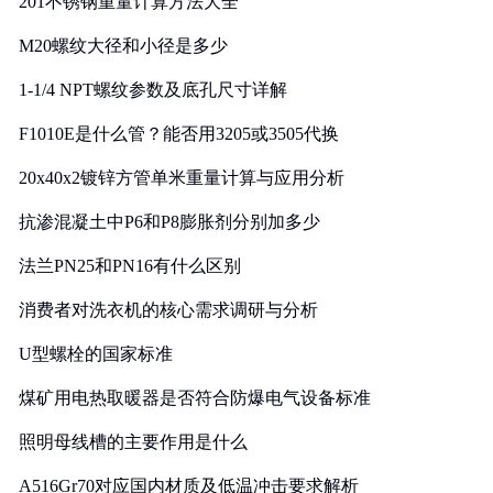
201不锈钢重量计算方法大全
M20螺纹大径和小径是多少
1-1/4 NPT螺纹参数及底孔尺寸详解
F1010E是什么管？能否用3205或3505代换
20x40x2镀锌方管单米重量计算与应用分析
抗渗混凝土中P6和P8膨胀剂分别加多少
法兰PN25和PN16有什么区别
消费者对洗衣机的核心需求调研与分析
U型螺栓的国家标准
煤矿用电热取暖器是否符合防爆电气设备标准
照明母线槽的主要作用是什么
A516Gr70对应国内材质及低温冲击要求解析