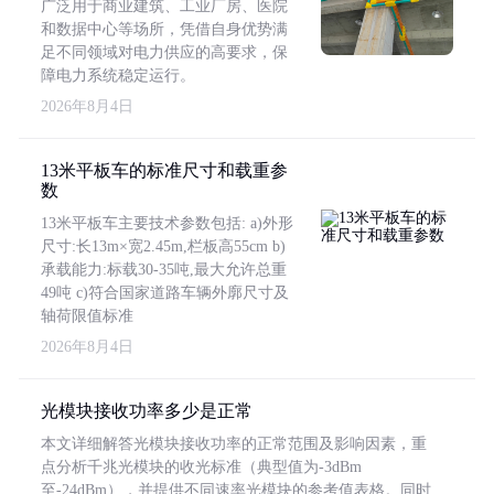
广泛用于商业建筑、工业厂房、医院
和数据中心等场所，凭借自身优势满
足不同领域对电力供应的高要求，保
障电力系统稳定运行。
2026年8月4日
13米平板车的标准尺寸和载重参
数
13米平板车主要技术参数包括: a)外形
尺寸:长13m×宽2.45m,栏板高55cm b)
承载能力:标载30-35吨,最大允许总重
49吨 c)符合国家道路车辆外廓尺寸及
轴荷限值标准
2026年8月4日
光模块接收功率多少是正常
本文详细解答光模块接收功率的正常范围及影响因素，重
点分析千兆光模块的收光标准（典型值为-3dBm
至-24dBm），并提供不同速率光模块的参考值表格。同时