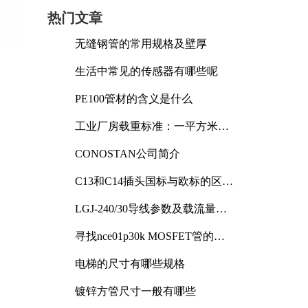
热门文章
无缝钢管的常用规格及壁厚
生活中常见的传感器有哪些呢
PE100管材的含义是什么
工业厂房载重标准：一平方米能
承受多少公斤
CONOSTAN公司简介
C13和C14插头国标与欧标的区别
及其标准解析
LGJ-240/30导线参数及载流量解
析
寻找nce01p30k MOSFET管的合
适替代型号
电梯的尺寸有哪些规格
镀锌方管尺寸一般有哪些