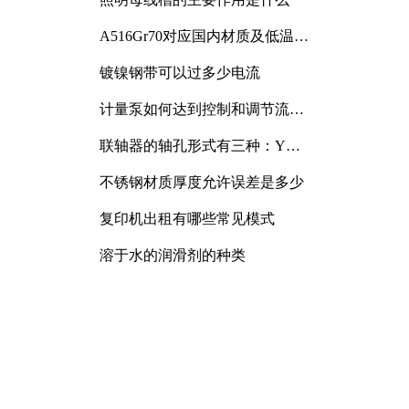
A516Gr70对应国内材质及低温冲
击要求解析
镀镍钢带可以过多少电流
计量泵如何达到控制和调节流量
的目的
联轴器的轴孔形式有三种：Y
型、J型、Z型
不锈钢材质厚度允许误差是多少
复印机出租有哪些常见模式
溶于水的润滑剂的种类