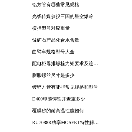
铝方管有哪些常见规格
光线传媒参投三国的星空爆冷
横担型号对应重量
锰矿石产品化合水含量
曲臂车规格型号大全
配电柜母排螺栓力矩要求及连接
规范详解
膨胀螺丝尺寸是多少
镀锌方管有哪些常见规格和型号
D400球墨铸铁井盖重多少
覆膜砂的耐高温性能如何
RU7088R功率MOSFET特性解析
及其在可调电源设计中的实践