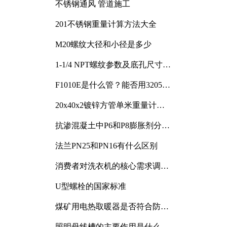
不锈钢通风 管道施工
201不锈钢重量计算方法大全
M20螺纹大径和小径是多少
1-1/4 NPT螺纹参数及底孔尺寸详
解
F1010E是什么管？能否用3205或
3505代换
20x40x2镀锌方管单米重量计算
与应用分析
抗渗混凝土中P6和P8膨胀剂分别
加多少
法兰PN25和PN16有什么区别
消费者对洗衣机的核心需求调研
与分析
U型螺栓的国家标准
煤矿用电热取暖器是否符合防爆
电气设备标准
照明母线槽的主要作用是什么