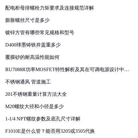
配电柜母排螺栓力矩要求及连接规范详解
膨胀螺丝尺寸是多少
镀锌方管有哪些常见规格和型号
D400球墨铸铁井盖重多少
覆膜砂的耐高温性能如何
RU7088R功率MOSFET特性解析及其在可调电源设计中的
实践
不锈钢通风 管道施工
201不锈钢重量计算方法大全
M20螺纹大径和小径是多少
1-1/4 NPT螺纹参数及底孔尺寸详解
F1010E是什么管？能否用3205或3505代换