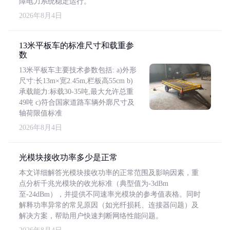
障电力系统稳定运行。
2026年8月4日
13米平板车的标准尺寸和载重参
数
13米平板车主要技术参数包括: a)外形
尺寸:长13m×宽2.45m,栏板高55cm b)
承载能力:标载30-35吨,最大允许总重
49吨 c)符合国家道路车辆外廓尺寸及
轴荷限值标准
2026年8月4日
光模块接收功率多少是正常
本文详细解答光模块接收功率的正常范围及影响因素，重
点分析千兆光模块的收光标准（典型值为-3dBm
至-24dBm），并提供不同速率光模块的参考值表格。同时
解释功率异常的常见原因（如光纤损耗、连接器问题）及
解决方案，帮助用户快速判断网络性能问题。