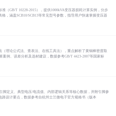
/T 10228-2015），提供1000kVA变压器损耗计算实例，分步
，涵盖SCB10/SCB13等常见型号参数，指导用户快速掌握变压器
法（理论公式法、查表法、在线工具法），重点解析了黄铜棒密度取
计算案例、误差分析及选材建议，数据参考GB/T 4423-2007等国家标
括各引脚定义、典型电压/电流值、内部逻辑关系等核心数据，并附引脚参
电路设计要点，数据参考自杭州士兰微电子官方规格书（版本