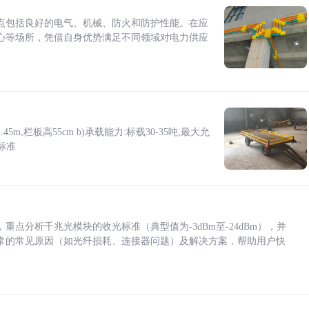
点包括良好的电气、机械、防火和防护性能。在应
心等场所，凭借自身优势满足不同领域对电力供应
5m,栏板高55cm b)承载能力:标载30-35吨,最大允
标准
点分析千兆光模块的收光标准（典型值为-3dBm至-24dBm），并
常的常见原因（如光纤损耗、连接器问题）及解决方案，帮助用户快