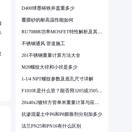
D400球墨铸铁井盖重多少
覆膜砂的耐高温性能如何
咖
RU7088R功率MOSFET特性解析及其在
味
可调电源设计中的实践
不锈钢通风 管道施工
议
201不锈钢重量计算方法大全
M20螺纹大径和小径是多少
，
1-1/4 NPT螺纹参数及底孔尺寸详解
F1010E是什么管？能否用3205或3505代
换
20x40x2镀锌方管单米重量计算与应用
分析
抗渗混凝土中P6和P8膨胀剂分别加多少
法兰PN25和PN16有什么区别