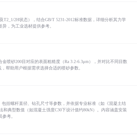
_1/2H状态），结合GB/T 5231-2012标准数据，详细分析其力学
差异，为工业选材提供参考。
砂200目对应的表面粗糙度（Ra 3.2-6.3μm），并对比不同目数
业实践，帮助用户根据需求选择合适的喷砂参数。
力，包括螺杆直径、钻孔尺寸等参数，并依据专业标准（如《混凝土结
方法和典型数值（如混凝土强度C30下设计值约80kN）。内容涵盖安装
员参考。