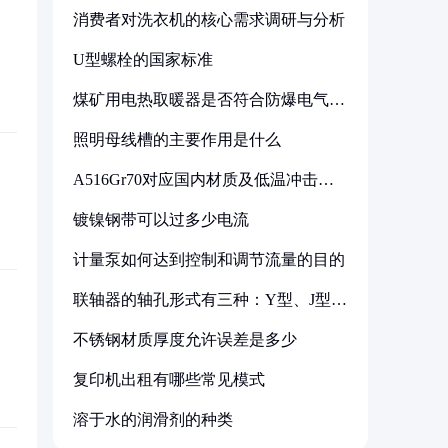
消费者对洗衣机的核心需求调研与分析
U型螺栓的国家标准
煤矿用电热取暖器是否符合防爆电气设
备标准
照明母线槽的主要作用是什么
A516Gr70对应国内材质及低温冲击要
求解析
镀镍钢带可以过多少电流
计量泵如何达到控制和调节流量的目的
联轴器的轴孔形式有三种：Y型、J型、
Z型
不锈钢材质厚度允许误差是多少
复印机出租有哪些常见模式
溶于水的润滑剂的种类