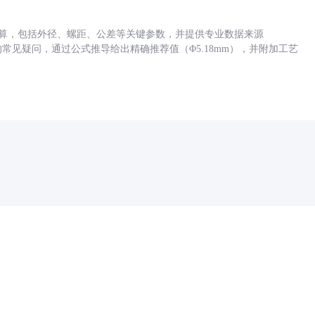
底孔计算，包括外径、螺距、公差等关键参数，并提供专业数据来源
孔尺寸的常见疑问，通过公式推导给出精确推荐值（Φ5.18mm），并附加工艺
药品医疗器械网络信息服务备案(京)网药械信息备字（2021）第00159号
京ICP证030173号
京公网安备11000002000001号