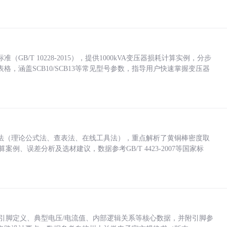
/T 10228-2015），提供1000kVA变压器损耗计算实例，分步
，涵盖SCB10/SCB13等常见型号参数，指导用户快速掌握变压器
法（理论公式法、查表法、在线工具法），重点解析了黄铜棒密度取
计算案例、误差分析及选材建议，数据参考GB/T 4423-2007等国家标
括各引脚定义、典型电压/电流值、内部逻辑关系等核心数据，并附引脚参