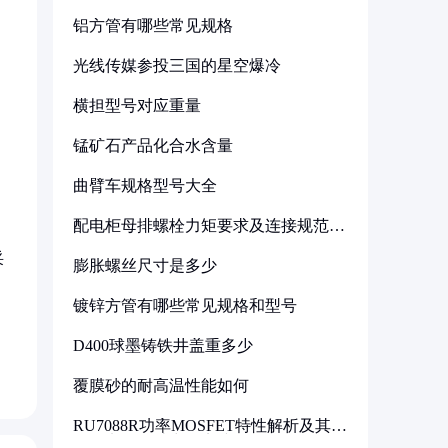
铝方管有哪些常见规格
光线传媒参投三国的星空爆冷
横担型号对应重量
锰矿石产品化合水含量
曲臂车规格型号大全
配电柜母排螺栓力矩要求及连接规范详
解
采
膨胀螺丝尺寸是多少
镀锌方管有哪些常见规格和型号
D400球墨铸铁井盖重多少
覆膜砂的耐高温性能如何
RU7088R功率MOSFET特性解析及其在
可调电源设计中的实践