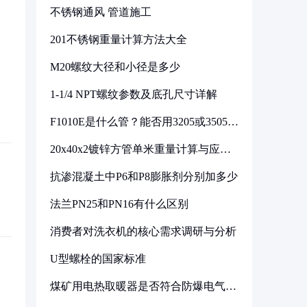
不锈钢通风 管道施工
201不锈钢重量计算方法大全
M20螺纹大径和小径是多少
1-1/4 NPT螺纹参数及底孔尺寸详解
F1010E是什么管？能否用3205或3505代
换
20x40x2镀锌方管单米重量计算与应用
分析
抗渗混凝土中P6和P8膨胀剂分别加多少
法兰PN25和PN16有什么区别
消费者对洗衣机的核心需求调研与分析
U型螺栓的国家标准
煤矿用电热取暖器是否符合防爆电气设
备标准