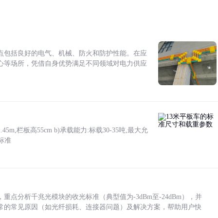
点包括良好的电气、机械、防火和防护性能。在应
心等场所，凭借自身优势满足不同领域对电力供应
5m,栏板高55cm b)承载能力:标载30-35吨,最大允
标准
点分析千兆光模块的收光标准（典型值为-3dBm至-24dBm），并
常的常见原因（如光纤损耗、连接器问题）及解决方案，帮助用户快