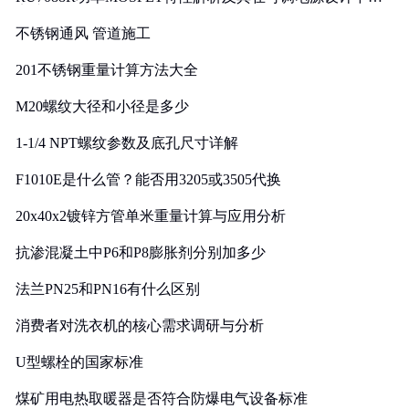
实践
不锈钢通风 管道施工
201不锈钢重量计算方法大全
M20螺纹大径和小径是多少
1-1/4 NPT螺纹参数及底孔尺寸详解
F1010E是什么管？能否用3205或3505代换
20x40x2镀锌方管单米重量计算与应用分析
抗渗混凝土中P6和P8膨胀剂分别加多少
法兰PN25和PN16有什么区别
消费者对洗衣机的核心需求调研与分析
U型螺栓的国家标准
煤矿用电热取暖器是否符合防爆电气设备标准