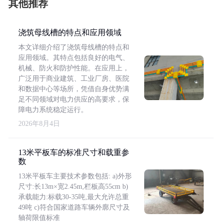
其他推荐
浇筑母线槽的特点和应用领域
本文详细介绍了浇筑母线槽的特点和
应用领域。其特点包括良好的电气、
机械、防火和防护性能。在应用上，
广泛用于商业建筑、工业厂房、医院
和数据中心等场所，凭借自身优势满
足不同领域对电力供应的高要求，保
障电力系统稳定运行。
2026年8月4日
13米平板车的标准尺寸和载重参
数
13米平板车主要技术参数包括: a)外形
尺寸:长13m×宽2.45m,栏板高55cm b)
承载能力:标载30-35吨,最大允许总重
49吨 c)符合国家道路车辆外廓尺寸及
轴荷限值标准