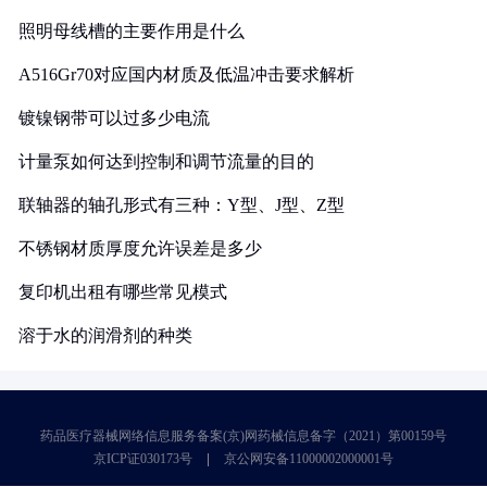
照明母线槽的主要作用是什么
A516Gr70对应国内材质及低温冲击要求解析
镀镍钢带可以过多少电流
计量泵如何达到控制和调节流量的目的
联轴器的轴孔形式有三种：Y型、J型、Z型
不锈钢材质厚度允许误差是多少
复印机出租有哪些常见模式
溶于水的润滑剂的种类
药品医疗器械网络信息服务备案(京)网药械信息备字（2021）第00159号
京ICP证030173号
京公网安备11000002000001号