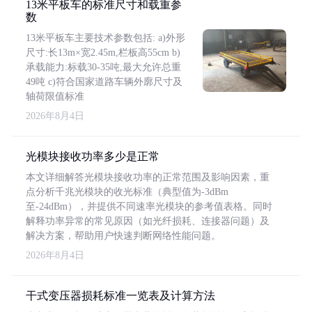
13米平板车的标准尺寸和载重参
数
13米平板车主要技术参数包括: a)外形
尺寸:长13m×宽2.45m,栏板高55cm b)
承载能力:标载30-35吨,最大允许总重
49吨 c)符合国家道路车辆外廓尺寸及
轴荷限值标准
2026年8月4日
光模块接收功率多少是正常
本文详细解答光模块接收功率的正常范围及影响因素，重
点分析千兆光模块的收光标准（典型值为-3dBm
至-24dBm），并提供不同速率光模块的参考值表格。同时
解释功率异常的常见原因（如光纤损耗、连接器问题）及
解决方案，帮助用户快速判断网络性能问题。
2026年8月4日
干式变压器损耗标准一览表及计算方法