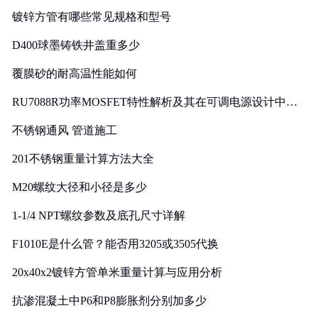
镀锌方管有哪些常见规格和型号
D400球墨铸铁井盖重多少
覆膜砂的耐高温性能如何
RU7088R功率MOSFET特性解析及其在可调电源设计中的
实践
不锈钢通风 管道施工
201不锈钢重量计算方法大全
M20螺纹大径和小径是多少
1-1/4 NPT螺纹参数及底孔尺寸详解
F1010E是什么管？能否用3205或3505代换
20x40x2镀锌方管单米重量计算与应用分析
抗渗混凝土中P6和P8膨胀剂分别加多少