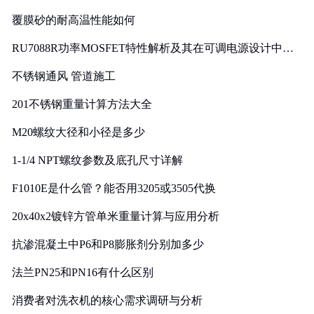
覆膜砂的耐高温性能如何
RU7088R功率MOSFET特性解析及其在可调电源设计中的
实践
不锈钢通风 管道施工
201不锈钢重量计算方法大全
M20螺纹大径和小径是多少
1-1/4 NPT螺纹参数及底孔尺寸详解
F1010E是什么管？能否用3205或3505代换
20x40x2镀锌方管单米重量计算与应用分析
抗渗混凝土中P6和P8膨胀剂分别加多少
法兰PN25和PN16有什么区别
消费者对洗衣机的核心需求调研与分析