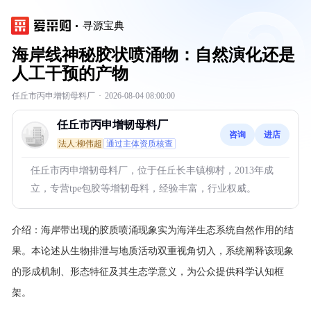
寻源宝典
海岸线神秘胶状喷涌物：自然演化还是
人工干预的产物
任丘市丙申增韧母料厂
·
2026-08-04 08:00:00
任丘市丙申增韧母料厂
咨询
进店
法人:柳伟超
通过主体资质核查
任丘市丙申增韧母料厂，位于任丘长丰镇柳村，2013年成
立，专营tpe包胶等增韧母料，经验丰富，行业权威。
介绍：
海岸带出现的胶质喷涌现象实为海洋生态系统自然作用的结
果。本论述从生物排泄与地质活动双重视角切入，系统阐释该现象
的形成机制、形态特征及其生态学意义，为公众提供科学认知框
架。