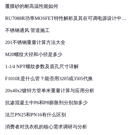
覆膜砂的耐高温性能如何
RU7088R功率MOSFET特性解析及其在可调电源设计中的
实践
不锈钢通风 管道施工
201不锈钢重量计算方法大全
M20螺纹大径和小径是多少
1-1/4 NPT螺纹参数及底孔尺寸详解
F1010E是什么管？能否用3205或3505代换
20x40x2镀锌方管单米重量计算与应用分析
抗渗混凝土中P6和P8膨胀剂分别加多少
法兰PN25和PN16有什么区别
消费者对洗衣机的核心需求调研与分析