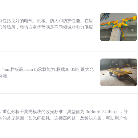
点包括良好的电气、机械、防火和防护性能。在应
心等场所，凭借自身优势满足不同领域对电力供应
5m,栏板高55cm b)承载能力:标载30-35吨,最大允
标准
点分析千兆光模块的收光标准（典型值为-3dBm至-24dBm），并
常的常见原因（如光纤损耗、连接器问题）及解决方案，帮助用户快