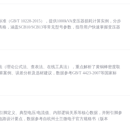
/T 10228-2015），提供1000kVA变压器损耗计算实例，分步
，涵盖SCB10/SCB13等常见型号参数，指导用户快速掌握变压器
法（理论公式法、查表法、在线工具法），重点解析了黄铜棒密度取
计算案例、误差分析及选材建议，数据参考GB/T 4423-2007等国家标
括各引脚定义、典型电压/电流值、内部逻辑关系等核心数据，并附引脚参
电路设计要点，数据参考自杭州士兰微电子官方规格书（版本