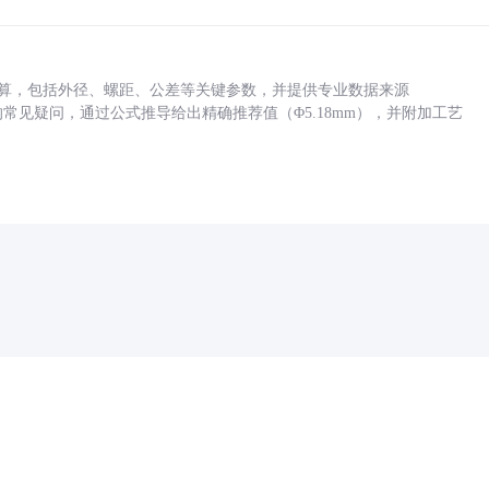
底孔计算，包括外径、螺距、公差等关键参数，并提供专业数据来源
孔尺寸的常见疑问，通过公式推导给出精确推荐值（Φ5.18mm），并附加工艺
药品医疗器械网络信息服务备案(京)网药械信息备字（2021）第00159号
京ICP证030173号
京公网安备11000002000001号