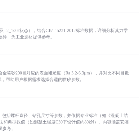
_1/2H状态），结合GB/T 5231-2012标准数据，详细分析其力学
差异，为工业选材提供参考。
砂200目对应的表面粗糙度（Ra 3.2-6.3μm），并对比不同目数
业实践，帮助用户根据需求选择合适的喷砂参数。
力，包括螺杆直径、钻孔尺寸等参数，并依据专业标准（如《混凝土结
方法和典型数值（如混凝土强度C30下设计值约80kN）。内容涵盖安装
员参考。