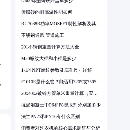
D400球墨铸铁井盖重多少
覆膜砂的耐高温性能如何
RU7088R功率MOSFET特性解析及其在
可调电源设计中的实践
不锈钢通风 管道施工
201不锈钢重量计算方法大全
M20螺纹大径和小径是多少
。
1-1/4 NPT螺纹参数及底孔尺寸详解
F1010E是什么管？能否用3205或3505代
比
换
20x40x2镀锌方管单米重量计算与应用
分析
抗渗混凝土中P6和P8膨胀剂分别加多少
法兰PN25和PN16有什么区别
消费者对洗衣机的核心需求调研与分析