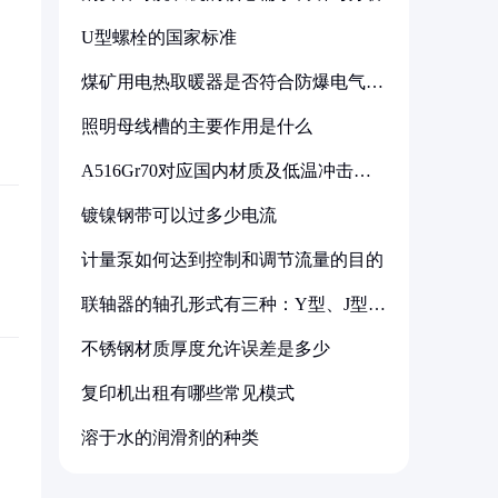
U型螺栓的国家标准
煤矿用电热取暖器是否符合防爆电气设
备标准
照明母线槽的主要作用是什么
A516Gr70对应国内材质及低温冲击要
求解析
镀镍钢带可以过多少电流
计量泵如何达到控制和调节流量的目的
联轴器的轴孔形式有三种：Y型、J型、
Z型
不锈钢材质厚度允许误差是多少
复印机出租有哪些常见模式
溶于水的润滑剂的种类