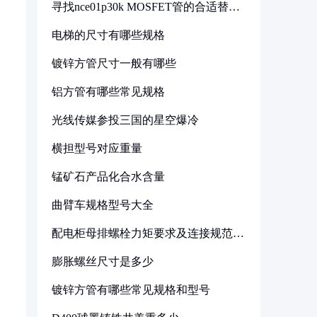
寻找nce01p30k MOSFET管的合适替代
型号
电梯的尺寸有哪些规格
镀锌方管尺寸一般有哪些
铝方管有哪些常见规格
光线传媒参投三国的星空爆冷
横担型号对应重量
锰矿石产品化合水含量
曲臂车规格型号大全
配电柜母排螺栓力矩要求及连接规范详
解
膨胀螺丝尺寸是多少
镀锌方管有哪些常见规格和型号