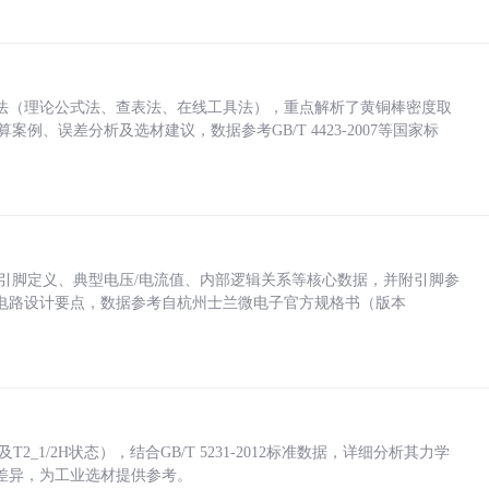
法（理论公式法、查表法、在线工具法），重点解析了黄铜棒密度取
计算案例、误差分析及选材建议，数据参考GB/T 4423-2007等国家标
括各引脚定义、典型电压/电流值、内部逻辑关系等核心数据，并附引脚参
电路设计要点，数据参考自杭州士兰微电子官方规格书（版本
_1/2H状态），结合GB/T 5231-2012标准数据，详细分析其力学
差异，为工业选材提供参考。