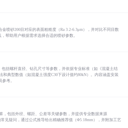
砂200目对应的表面粗糙度（Ra 3.2-6.3μm），并对比不同目数
业实践，帮助用户根据需求选择合适的喷砂参数。
力，包括螺杆直径、钻孔尺寸等参数，并依据专业标准（如《混凝土结
方法和典型数值（如混凝土强度C30下设计值约80kN）。内容涵盖安装
员参考。
底孔计算，包括外径、螺距、公差等关键参数，并提供专业数据来源
孔尺寸的常见疑问，通过公式推导给出精确推荐值（Φ5.18mm），并附加工艺