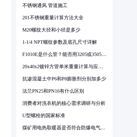
不锈钢通风 管道施工
201不锈钢重量计算方法大全
M20螺纹大径和小径是多少
1-1/4 NPT螺纹参数及底孔尺寸详解
F1010E是什么管？能否用3205或3505代
换
20x40x2镀锌方管单米重量计算与应用
分析
抗渗混凝土中P6和P8膨胀剂分别加多少
法兰PN25和PN16有什么区别
消费者对洗衣机的核心需求调研与分析
U型螺栓的国家标准
煤矿用电热取暖器是否符合防爆电气设
备标准