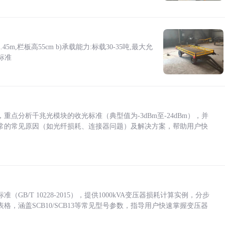
5m,栏板高55cm b)承载能力:标载30-35吨,最大允
标准
点分析千兆光模块的收光标准（典型值为-3dBm至-24dBm），并
常的常见原因（如光纤损耗、连接器问题）及解决方案，帮助用户快
/T 10228-2015），提供1000kVA变压器损耗计算实例，分步
，涵盖SCB10/SCB13等常见型号参数，指导用户快速掌握变压器