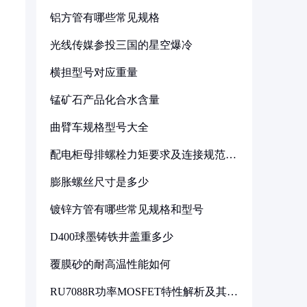
铝方管有哪些常见规格
光线传媒参投三国的星空爆冷
横担型号对应重量
锰矿石产品化合水含量
曲臂车规格型号大全
配电柜母排螺栓力矩要求及连接规范详
解
膨胀螺丝尺寸是多少
镀锌方管有哪些常见规格和型号
D400球墨铸铁井盖重多少
覆膜砂的耐高温性能如何
RU7088R功率MOSFET特性解析及其在
可调电源设计中的实践