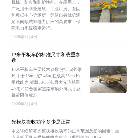
机械、防火和防护性能。在应用上，
广泛用于商业建筑、工业厂房、医院
和数据中心等场所，凭借自身优势满
足不同领域对电力供应的高要求，保
障电力系统稳定运行。
2026年8月4日
13米平板车的标准尺寸和载重参
数
13米平板车主要技术参数包括: a)外形
尺寸:长13m×宽2.45m,栏板高55cm b)
承载能力:标载30-35吨,最大允许总重
49吨 c)符合国家道路车辆外廓尺寸及
轴荷限值标准
2026年8月4日
光模块接收功率多少是正常
本文详细解答光模块接收功率的正常范围及影响因素，重
点分析千兆光模块的收光标准（典型值为-3dBm