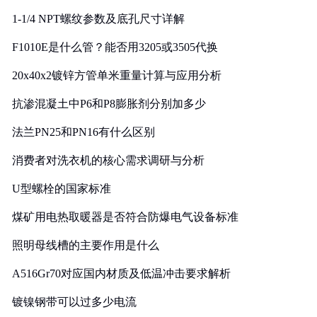
1-1/4 NPT螺纹参数及底孔尺寸详解
F1010E是什么管？能否用3205或3505代换
20x40x2镀锌方管单米重量计算与应用分析
抗渗混凝土中P6和P8膨胀剂分别加多少
法兰PN25和PN16有什么区别
消费者对洗衣机的核心需求调研与分析
U型螺栓的国家标准
煤矿用电热取暖器是否符合防爆电气设备标准
照明母线槽的主要作用是什么
A516Gr70对应国内材质及低温冲击要求解析
镀镍钢带可以过多少电流