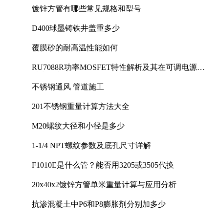
镀锌方管有哪些常见规格和型号
D400球墨铸铁井盖重多少
覆膜砂的耐高温性能如何
RU7088R功率MOSFET特性解析及其在可调电源设
计中的实践
不锈钢通风 管道施工
201不锈钢重量计算方法大全
M20螺纹大径和小径是多少
1-1/4 NPT螺纹参数及底孔尺寸详解
F1010E是什么管？能否用3205或3505代换
20x40x2镀锌方管单米重量计算与应用分析
抗渗混凝土中P6和P8膨胀剂分别加多少