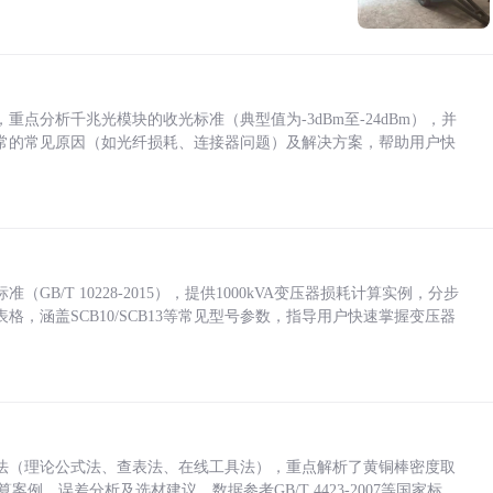
点分析千兆光模块的收光标准（典型值为-3dBm至-24dBm），并
常的常见原因（如光纤损耗、连接器问题）及解决方案，帮助用户快
/T 10228-2015），提供1000kVA变压器损耗计算实例，分步
，涵盖SCB10/SCB13等常见型号参数，指导用户快速掌握变压器
法（理论公式法、查表法、在线工具法），重点解析了黄铜棒密度取
计算案例、误差分析及选材建议，数据参考GB/T 4423-2007等国家标