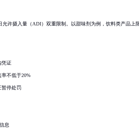
日允许摄入量（ADI）双重限制。以甜味剂为例，饮料类产品上
购凭证
率不低于20%
证暂停处罚
信息