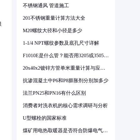
不锈钢通风 管道施工
201不锈钢重量计算方法大全
限
M20螺纹大径和小径是多少
1-1/4 NPT螺纹参数及底孔尺寸详解
F1010E是什么管？能否用3205或3505代
换
20x40x2镀锌方管单米重量计算与应用
分析
抗渗混凝土中P6和P8膨胀剂分别加多少
法兰PN25和PN16有什么区别
消费者对洗衣机的核心需求调研与分析
U型螺栓的国家标准
煤矿用电热取暖器是否符合防爆电气设
备标准