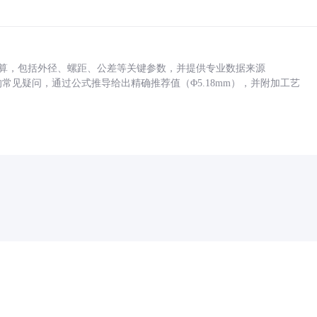
底孔计算，包括外径、螺距、公差等关键参数，并提供专业数据来源
孔尺寸的常见疑问，通过公式推导给出精确推荐值（Φ5.18mm），并附加工艺
药品医疗器械网络信息服务备案(京)网药械信息备字（2021）第00159号