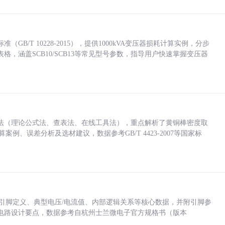
/T 10228-2015），提供1000kVA变压器损耗计算实例，分步
，涵盖SCB10/SCB13等常见型号参数，指导用户快速掌握变压器
法（理论公式法、查表法、在线工具法），重点解析了黄铜棒密度取
计算案例、误差分析及选材建议，数据参考GB/T 4423-2007等国家标
括各引脚定义、典型电压/电流值、内部逻辑关系等核心数据，并附引脚参
电路设计要点，数据参考自杭州士兰微电子官方规格书（版本