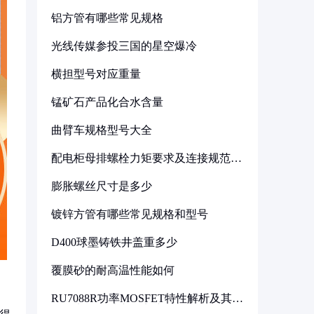
铝方管有哪些常见规格
光线传媒参投三国的星空爆冷
横担型号对应重量
锰矿石产品化合水含量
曲臂车规格型号大全
配电柜母排螺栓力矩要求及连接规范详
解
膨胀螺丝尺寸是多少
镀锌方管有哪些常见规格和型号
D400球墨铸铁井盖重多少
覆膜砂的耐高温性能如何
RU7088R功率MOSFET特性解析及其在
可调电源设计中的实践