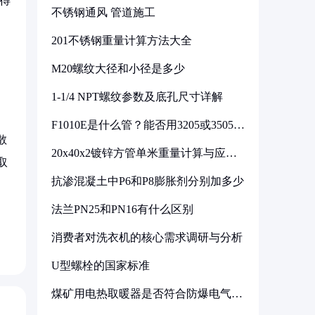
得
不锈钢通风 管道施工
201不锈钢重量计算方法大全
M20螺纹大径和小径是多少
1-1/4 NPT螺纹参数及底孔尺寸详解
F1010E是什么管？能否用3205或3505代
换
散
20x40x2镀锌方管单米重量计算与应用
取
分析
抗渗混凝土中P6和P8膨胀剂分别加多少
法兰PN25和PN16有什么区别
消费者对洗衣机的核心需求调研与分析
U型螺栓的国家标准
煤矿用电热取暖器是否符合防爆电气设
备标准