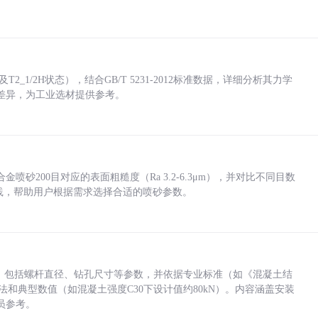
_1/2H状态），结合GB/T 5231-2012标准数据，详细分析其力学
差异，为工业选材提供参考。
砂200目对应的表面粗糙度（Ra 3.2-6.3μm），并对比不同目数
业实践，帮助用户根据需求选择合适的喷砂参数。
力，包括螺杆直径、钻孔尺寸等参数，并依据专业标准（如《混凝土结
方法和典型数值（如混凝土强度C30下设计值约80kN）。内容涵盖安装
员参考。