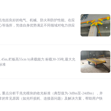
点包括良好的电气、机械、防火和防护性能。在应
心等场所，凭借自身优势满足不同领域对电力供应
5m,栏板高55cm b)承载能力:标载30-35吨,最大允
标准
点分析千兆光模块的收光标准（典型值为-3dBm至-24dBm），并
常的常见原因（如光纤损耗、连接器问题）及解决方案，帮助用户快