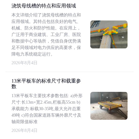
浇筑母线槽的特点和应用领域
本文详细介绍了浇筑母线槽的特点和
应用领域。其特点包括良好的电气、
机械、防火和防护性能。在应用上，
广泛用于商业建筑、工业厂房、医院
和数据中心等场所，凭借自身优势满
足不同领域对电力供应的高要求，保
障电力系统稳定运行。
2026年8月4日
13米平板车的标准尺寸和载重参
数
13米平板车主要技术参数包括: a)外形
尺寸:长13m×宽2.45m,栏板高55cm b)
承载能力:标载30-35吨,最大允许总重
49吨 c)符合国家道路车辆外廓尺寸及
轴荷限值标准
2026年8月4日