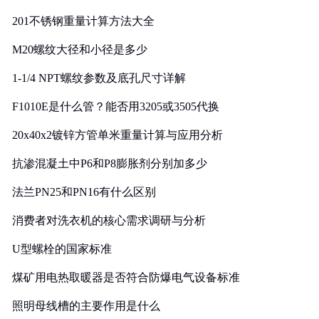
201不锈钢重量计算方法大全
M20螺纹大径和小径是多少
1-1/4 NPT螺纹参数及底孔尺寸详解
F1010E是什么管？能否用3205或3505代换
20x40x2镀锌方管单米重量计算与应用分析
抗渗混凝土中P6和P8膨胀剂分别加多少
法兰PN25和PN16有什么区别
消费者对洗衣机的核心需求调研与分析
U型螺栓的国家标准
煤矿用电热取暖器是否符合防爆电气设备标准
照明母线槽的主要作用是什么