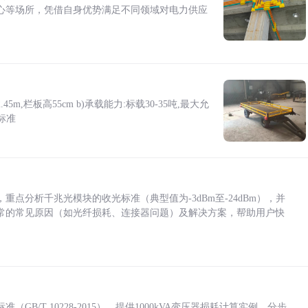
心等场所，凭借自身优势满足不同领域对电力供应
5m,栏板高55cm b)承载能力:标载30-35吨,最大允
标准
点分析千兆光模块的收光标准（典型值为-3dBm至-24dBm），并
常的常见原因（如光纤损耗、连接器问题）及解决方案，帮助用户快
/T 10228-2015），提供1000kVA变压器损耗计算实例，分步