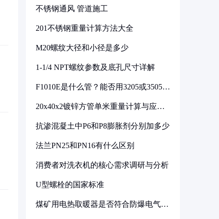
不锈钢通风 管道施工
201不锈钢重量计算方法大全
M20螺纹大径和小径是多少
1-1/4 NPT螺纹参数及底孔尺寸详解
F1010E是什么管？能否用3205或3505代
换
20x40x2镀锌方管单米重量计算与应用
分析
抗渗混凝土中P6和P8膨胀剂分别加多少
法兰PN25和PN16有什么区别
消费者对洗衣机的核心需求调研与分析
U型螺栓的国家标准
煤矿用电热取暖器是否符合防爆电气设
备标准