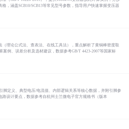
，涵盖SCB10/SCB13等常见型号参数，指导用户快速掌握变压器
法（理论公式法、查表法、在线工具法），重点解析了黄铜棒密度取
计算案例、误差分析及选材建议，数据参考GB/T 4423-2007等国家标
括各引脚定义、典型电压/电流值、内部逻辑关系等核心数据，并附引脚参
电路设计要点，数据参考自杭州士兰微电子官方规格书（版本