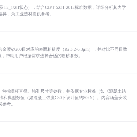
_1/2H状态），结合GB/T 5231-2012标准数据，详细分析其力学
差异，为工业选材提供参考。
砂200目对应的表面粗糙度（Ra 3.2-6.3μm），并对比不同目数
业实践，帮助用户根据需求选择合适的喷砂参数。
力，包括螺杆直径、钻孔尺寸等参数，并依据专业标准（如《混凝土结
方法和典型数值（如混凝土强度C30下设计值约80kN）。内容涵盖安装
员参考。