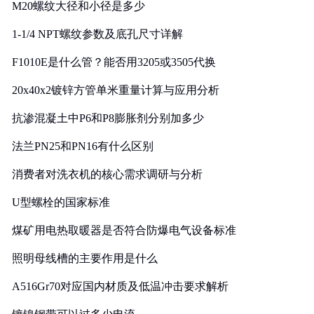
M20螺纹大径和小径是多少
1-1/4 NPT螺纹参数及底孔尺寸详解
F1010E是什么管？能否用3205或3505代换
20x40x2镀锌方管单米重量计算与应用分析
抗渗混凝土中P6和P8膨胀剂分别加多少
法兰PN25和PN16有什么区别
消费者对洗衣机的核心需求调研与分析
U型螺栓的国家标准
煤矿用电热取暖器是否符合防爆电气设备标准
照明母线槽的主要作用是什么
A516Gr70对应国内材质及低温冲击要求解析