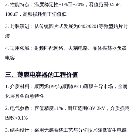
2. 性能特点：温度稳定性±1%至±20%，容值范围0.5pF-
100μF，高频损耗角正切值低
3. 封装演进：从传统圆片式发展为0402/0201等微型贴片封
装
4. 适用领域：射频匹配网络、去耦电路、晶体振荡器负载
电容
三、薄膜电容器的工程价值
1. 介质材料：聚丙烯(PP)与聚酯(PET)薄膜主导市场，金属
化层具备自愈特性
2. 电气参数：容值精度±1%，耐压范围63V-2kV，介质损耗
因数<0.1%
3. 结构设计：采用无感卷绕工艺与分切技术降低寄生电感