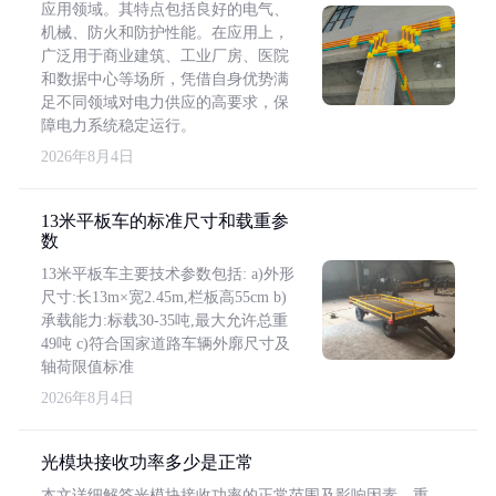
应用领域。其特点包括良好的电气、
机械、防火和防护性能。在应用上，
广泛用于商业建筑、工业厂房、医院
和数据中心等场所，凭借自身优势满
足不同领域对电力供应的高要求，保
障电力系统稳定运行。
2026年8月4日
13米平板车的标准尺寸和载重参
数
13米平板车主要技术参数包括: a)外形
尺寸:长13m×宽2.45m,栏板高55cm b)
承载能力:标载30-35吨,最大允许总重
49吨 c)符合国家道路车辆外廓尺寸及
轴荷限值标准
2026年8月4日
光模块接收功率多少是正常
本文详细解答光模块接收功率的正常范围及影响因素，重